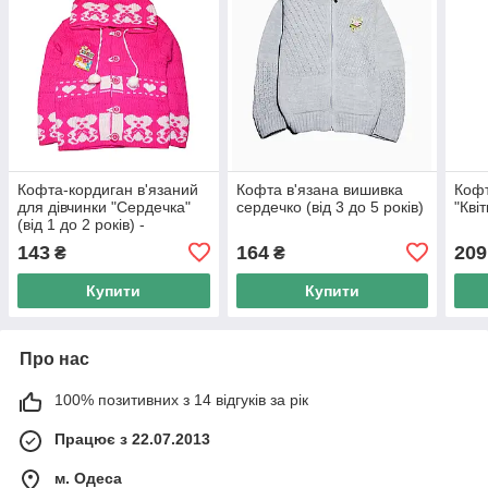
Кофта-кордиган в'язаний
Кофта в'язана вишивка
Кофт
для дівчинки "Сердечка"
сердечко (від 3 до 5 років)
"Квіт
(від 1 до 2 років) -
арт.45899236
143
164
209
₴
₴
Купити
Купити
Про нас
100% позитивних з 14 відгуків за рік
Працює з 22.07.2013
м. Одеса