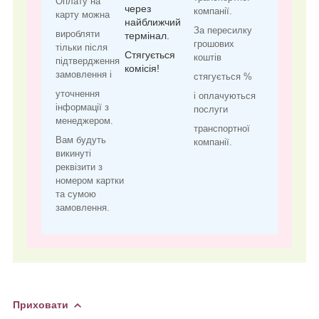
Оплату на
через
компанії.
карту можна
найближчий
За пересилку
виробляти
термінал.
грошових
тільки після
Стягується
коштів
підтвердження
комісія!
замовлення і
стягується %
уточнення
і оплачуються
інформації з
послуги
менеджером.
транспортної
Вам будуть
компанії.
викинуті
реквізити з
номером картки
та сумою
замовлення.
Приховати