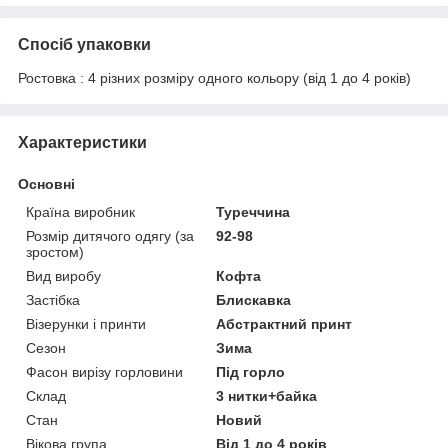
Спосіб упаковки
Ростовка : 4 різних розміру одного кольору (від 1 до 4 років)
Характеристики
Основні
Країна виробник
Туреччина
Розмір дитячого одягу (за
92-98
зростом)
Вид виробу
Кофта
Застібка
Блискавка
Візерунки і принти
Абстрактний принт
Сезон
Зима
Фасон вирізу горловини
Під горло
Склад
3 нитки+байка
Стан
Новий
Вікова група
Від 1 до 4 років