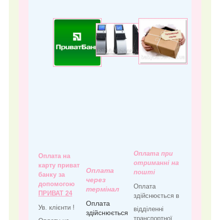
Оплата при
Оплата на
отриманні на
карту приват
Оплата
пошті
банку за
через
допомогою
Оплата
термінал
ПРИВАТ 24
здійснюється в
Оплата
Ув. клієнти !
відділенні
здійснюється
транспортної