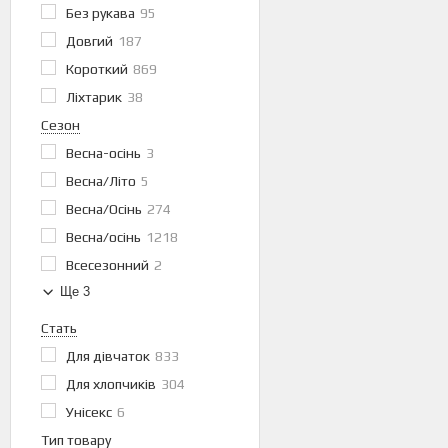
Без рукава
95
Довгий
187
Короткий
869
Ліхтарик
38
Сезон
Весна-осінь
3
Весна/Літо
5
Весна/Осінь
274
Весна/осінь
1218
Всесезонний
2
Ще 3
Стать
Для дівчаток
833
Для хлопчиків
304
Унісекс
6
Тип товару