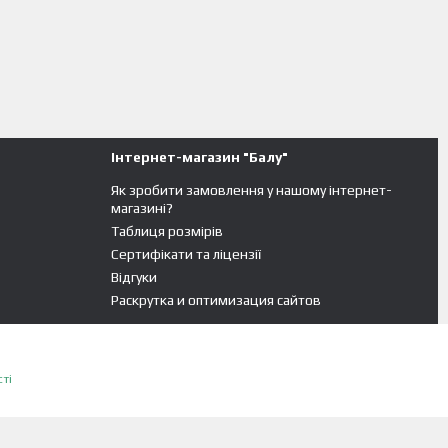
Інтернет-магазин "Балу"
Як зробити замовлення у нашому інтернет-
магазині?
Таблиця розмірів
Сертифікати та ліцензії
Відгуки
Раскрутка и оптимизация сайтов
ті