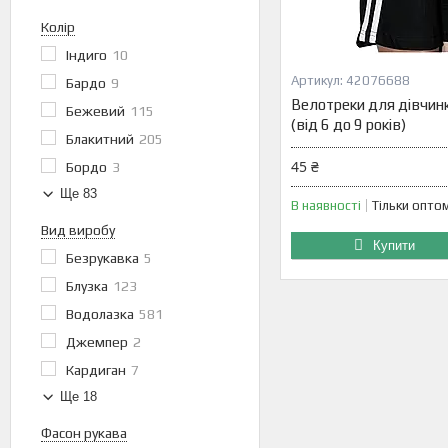
Колір
Індиго
10
42076688
Бардо
9
Велотреки для дівчинк
Бежевий
115
(від 6 до 9 років)
Блакитний
205
45 ₴
Бордо
3
Ще 83
В наявності
Тільки опто
Вид виробу
Купити
Безрукавка
5
Блузка
123
Водолазка
581
Джемпер
2
Кардиган
7
Ще 18
Фасон рукава