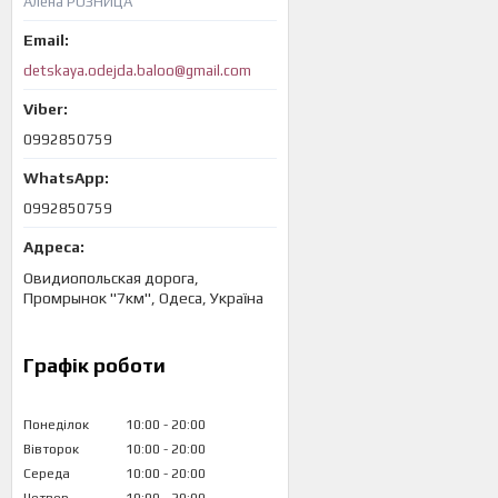
Алёна РОЗНИЦА
detskaya.odejda.baloo@gmail.com
0992850759
0992850759
Овидиопольская дорога,
Промрынок "7км", Одеса, Україна
Графік роботи
Понеділок
10:00
20:00
Вівторок
10:00
20:00
Середа
10:00
20:00