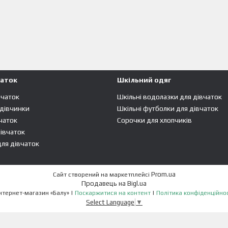
чаток
Шкільний одяг
вчаток
Шкільні водолазки для дівчаток
 дівчинки
Шкільні футболки для дівчаток
чаток
Сорочки для хлопчиків
івчаток
ля дівчаток
Prom.ua
Сайт створений на маркетплейсі
Продавець на Bigl.ua
Интернет-магазин «Балу» |
Поскаржитися на контент
|
Політика конфіденційнос
Select Language
▼