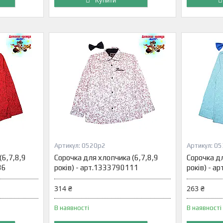
Купити
0520р2
05
(6,7,8,9
Сорочка для хлопчика (6,7,8,9
Сорочка дл
36
років) - арт.1333790111
років) - 
314 ₴
263 ₴
В наявності
В наявності