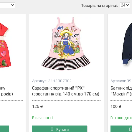
2112007302
09
нку
Сарафан спортивний "PX"
Батник пі
 років)
(зростання від 140 см до 176 см)
"Маквін" (
126 ₴
100 ₴
В наявності
Готово до 
Купити