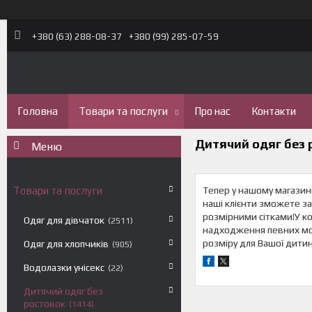
+380 (63) 288-08-37
+380 (99) 285-07-59
Головна
Товари та послуги
Про нас
Контакти
Дитячий одяг без 
Товари та послуги
Тепер у нашому магазині
наші клієнти зможете з
розмірними сітками!У ко
Одяг для дівчаток
2511
надходження певних мод
розміру для Вашої дитин
Одяг для хлопчиків
905
Водолазки унісекс
22
Дитячий одяг без
ростовок
1414