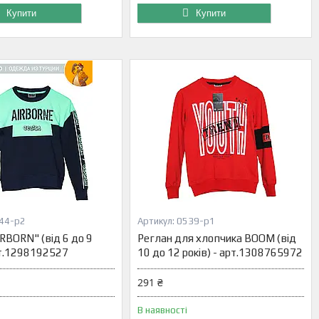
Купити
Купити
44-р2
0539-р1
RBORN" (від 6 до 9
Реглан для хлопчика BOOM (від
арт.1298192527
10 до 12 років) - арт.1308765972
291 ₴
В наявності