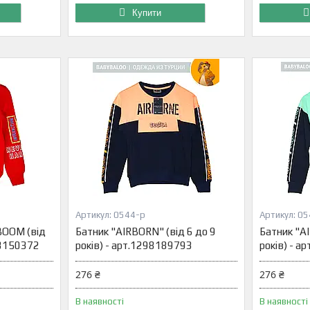
Купити
0544-р
05
BOOM (від
Батник "AIRBORN" (від 6 до 9
Батник "AI
98150372
років) - арт.1298189793
років) - 
276 ₴
276 ₴
В наявності
В наявності