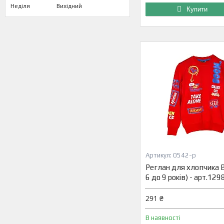
Неділя
Вихідний
Купити
0542-р
Реглан для хлопчика 
6 до 9 років) - арт.12
291 ₴
В наявності