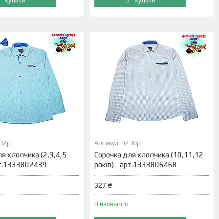
Купити
Купити
32р
9230р
я хлопчика (2,3,4,5
Сорочка для хлопчика (10,11,12
арт.1333802439
років) - арт.1333806468
327 ₴
В наявності