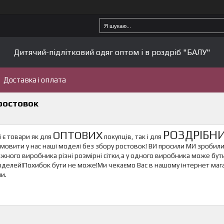
Дитячий-підлітковий одяг оптом і в роздріб "БАЛУ"
Доставка і оплата
ростовок
РОЗДРІБН
ОПТОВИХ
 є товари як для
покупців, так і для
амовити у нас наші моделі без збору ростовок! ВИ просили МИ зроби
жного виробника різні розмірні сітки,а у одного виробника може бути
елей!Похибок бути не може!Ми чекаємо Вас в нашому інтернет магази
и.