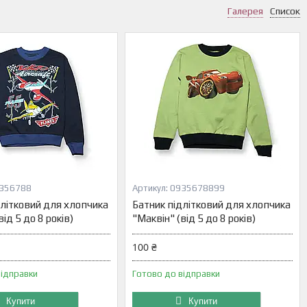
Галерея
Список
356788
0935678899
длітковий для хлопчика
Батник підлітковий для хлопчика
від 5 до 8 років)
"Маквін" (від 5 до 8 років)
100 ₴
відправки
Готово до відправки
Купити
Купити