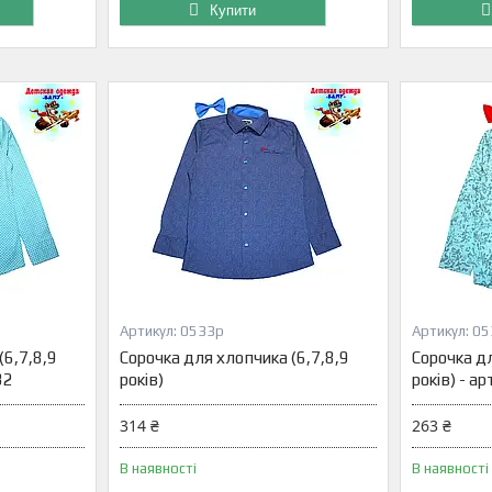
Купити
0533р
05
(6,7,8,9
Сорочка для хлопчика (6,7,8,9
Сорочка дл
32
років)
років) - 
314 ₴
263 ₴
В наявності
В наявності