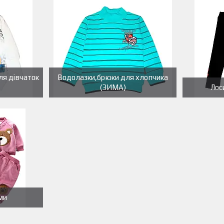
ля дівчаток
Водолазки,брюки для хлопчика
(ЗИМА)
Лос
ми