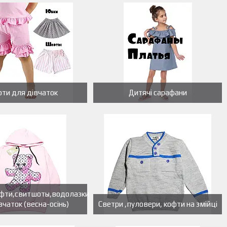
ти для дівчаток
Дитячі сарафани
офти,свитшоты,водолазки
вчаток (весна-осінь)
Светри ,пуловери, кофти на змійці