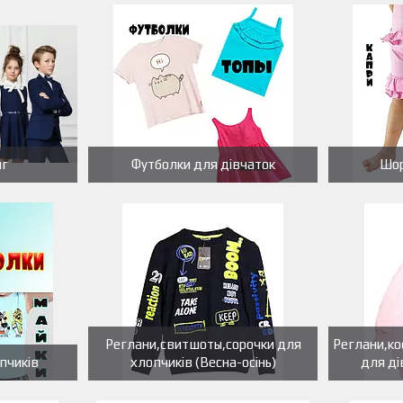
яг
Футболки для дівчаток
Шор
Реглани,свитшоты,сорочки для
Реглани,к
пчиків
хлопчиків (Весна-осінь)
для ді