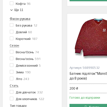
Кофта
96
Ще 11
Фасон рукава
Без рукава
12
Довгий
60
Короткий
187
Сезон
Весна/Осінь
74
Весна/осінь
591
Демісезонний
5
568990532
Зима
190
Батник підліток"Monste
до 8 років)
Літо
243
Стать
200 ₴
Для дівчаток
332
Готово до відправки
Для хлопчиків
122
Тип товару