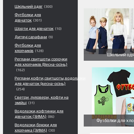
Шкільний одяг
300
Футболки для
дівчаток
301
Шорти для дівчаток
10
Дитячі сарафани
9
Футболки для
хлопчиків
128
Шкільний од
Реглани,свитшоты,сорочки
для хлопчиків (Весна-осінь)
162
Реглани,кофти,свитшоты,водолазки
для дівчаток (весна-осінь)
254
Светри ,пуловери, кофти на
змійці
31
Водолазки,кофтинки для
дівчаток (ЗИМА)
86
Футболки для хло
Водолазки,брюки для
хлопчика (ЗИМА)
30