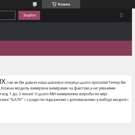
Кошик
Знайти
ИХ
,так як Ви давно наші шановні покупці цього просили!Тепер Ви
ли.Кожна модель виміряна вимірами за фактом,а не уявними
 від 1 до 3 лекал! З цього МИ вимірюємо вироби по мірі
ні "БАЛУ" і з радістю підкажемо і допоможемо у виборі моделі і