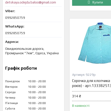
detskaya.odejda.baloo@gmail.com
Купити
0992850759
0992850759
Овидиопольская дорога,
Промрынок "7км", Одеса, Україна
Графік роботи
9229р
Сорочка для хлопчика 
Понеділок
10:00
20:00
років) - арт.13338251
Вівторок
10:00
20:00
Середа
10:00
20:00
314 ₴
Четвер
10:00
20:00
Пʼятниця
10:00
20:00
В наявності
Субота
10:00
20:00