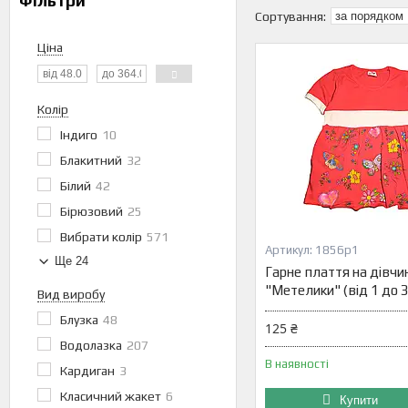
Фільтри
Ціна
Колір
Індиго
10
Блакитний
32
Білий
42
Бірюзовий
25
Вибрати колір
571
1856р1
Ще 24
Гарне плаття на дівчи
"Метелики" (від 1 до 3
Вид виробу
Блузка
48
125 ₴
Водолазка
207
В наявності
Кардиган
3
Класичний жакет
6
Купити