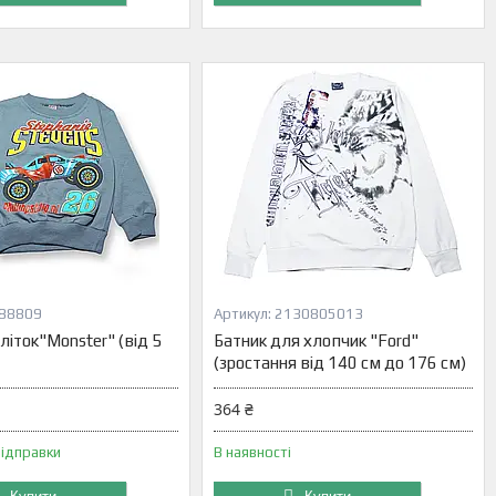
88809
2130805013
літок"Monster" (від 5
Батник для хлопчик "Ford"
(зростання від 140 см до 176 см)
364 ₴
відправки
В наявності