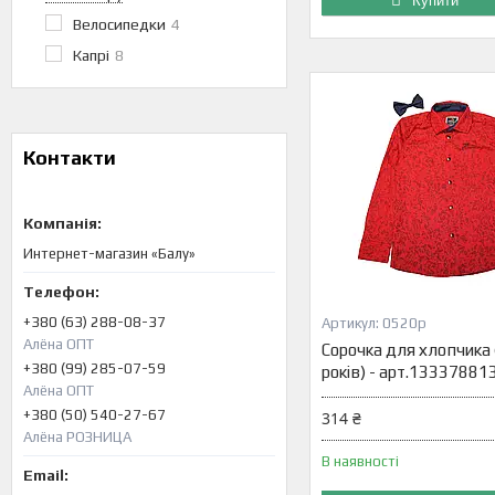
Купити
Велосипедки
4
Капрі
8
Контакти
Интернет-магазин «Балу»
+380 (63) 288-08-37
0520р
Алёна ОПТ
Сорочка для хлопчика 
+380 (99) 285-07-59
років) - арт.13337881
Алёна ОПТ
+380 (50) 540-27-67
314 ₴
Алёна РОЗНИЦА
В наявності