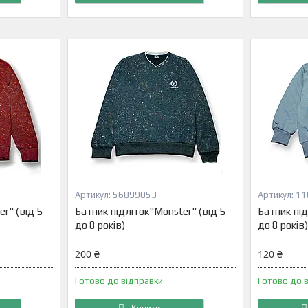
56899053
11
r" (від 5
Батник підліток"Monster" (від 5
Батник під
до 8 років)
до 8 років)
200 ₴
120 ₴
Готово до відправки
Готово до 