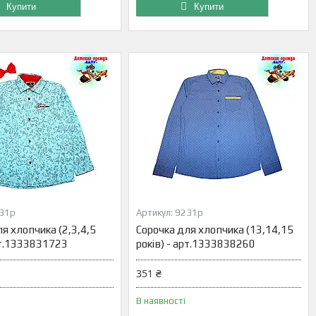
Купити
Купити
31р
9231р
я хлопчика (2,3,4,5
Сорочка для хлопчика (13,14,15
арт.1333831723
років) - арт.1333838260
351 ₴
В наявності