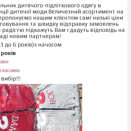
льник дитячого-підліткового одягу в
енції дитячої моди.Величезний асортимент на
и пропонуємо нашим клієнтом самі низькі ціни
говування та швидку відправку замовлень
 радістю підкажуть Вам і дадуть відповідь на
раді новим партнерам!
3 до 6 років)з начосом
 років
азину
ю доставки
вибір!!!