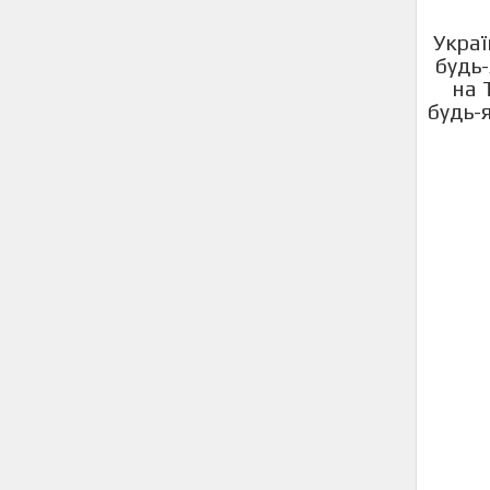
Украї
будь-
на 
будь-