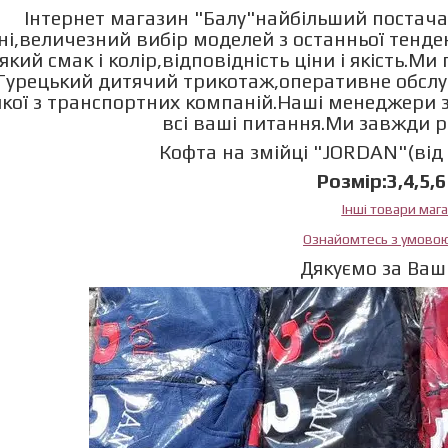
Інтернет магазин "Балу"найбільший постача
ні,величезний вибір моделей з останньої тенд
який смак і колір,відповідність ціни і якість.М
Турецький дитячий трикотаж,оперативне обслу
якої з транспортних компаній.Наші менеджери з
всі ваші питання.Ми завжди 
Кофта на змійці "JORDAN"(від 
Розмір:3,4,5,6
Інші товари маг
Ознайомтесь з умово
Дякуємо за Ваш 