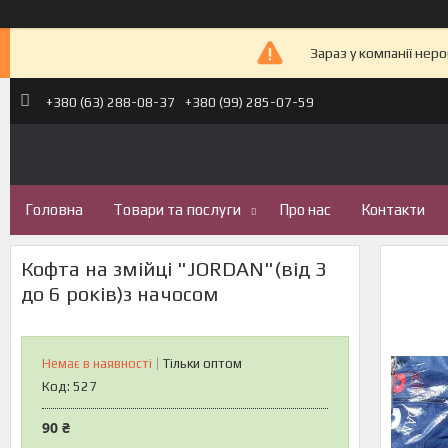
Зараз у компанії нер
+380 (63) 288-08-37
+380 (99) 285-07-59
Головна
Товари та послуги
Про нас
Контакти
Кофта на змійці "JORDAN"(від 3
до 6 років)з начосом
Немає в наявності
Тільки оптом
Код:
527
90 ₴