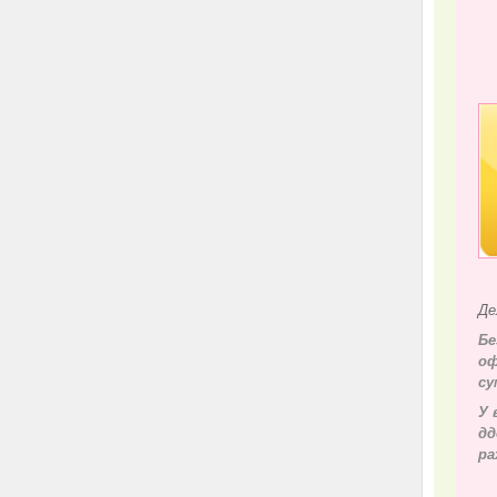
Де
Бе
оф
су
У 
д
д
ра