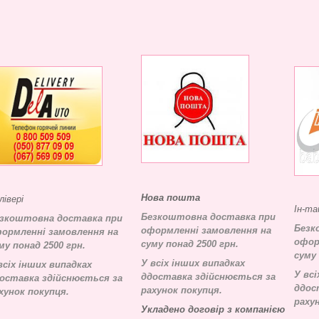
Нова пошта
лівері
Ін-та
Безкоштовна доставка при
зкоштовна доставка при
Безк
оформленні замовлення на
ормленні замовлення на
офор
суму понад 2500 грн.
му понад 2500 грн.
суму 
У всіх інших випадках
всіх інших випадках
У всі
д
доставка здійснюється за
оставка здійснюється за
д
дос
рахунок покупця.
хунок покупця.
раху
Укладено договір з компанією