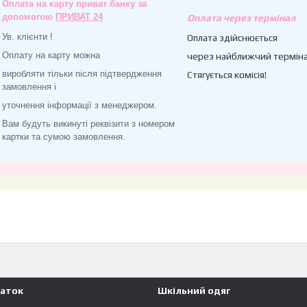
Оплата на карту приват банку за
допомогою
ПРИВАТ 24
Оплата через термінал
Ув. клієнти !
Оплата здійснюється
Оплату на карту можна
через найближчий терміна
виробляти тільки після підтвердження
Стягується комісія!
замовлення і
уточнення інформації з менеджером.
Вам будуть викинуті реквізити з номером
картки та сумою замовлення.
чаток
Шкільний одяг