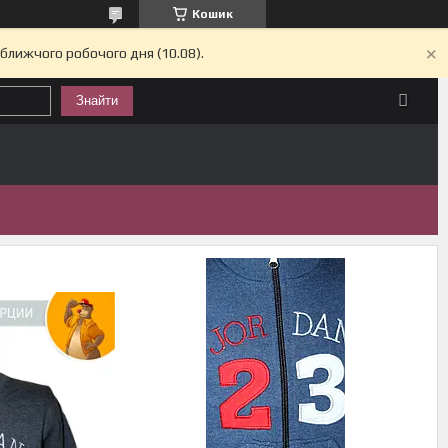
Кошик
йближчого робочого дня (10.08).
Знайти