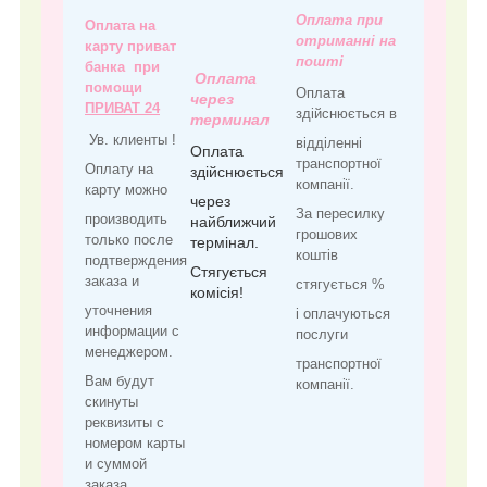
Оплата при
Оплата на
отриманні на
карту приват
пошті
банка при
Оплата
помощи
Оплата
через
ПРИВАТ 24
здійснюється в
терминал
Ув. клиенты !
відділенні
Оплата
транспортної
Оплату на
здійснюється
компанії.
карту можно
через
За пересилку
производить
найближчий
грошових
только после
термінал.
коштів
подтверждения
Стягується
заказа и
стягується %
комісія!
уточнения
і оплачуються
информации с
послуги
менеджером.
транспортної
Вам будут
компанії.
скинуты
реквизиты с
номером карты
и суммой
заказа.