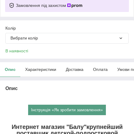
Замовлення під захистом
Колір
Вибрати колір
В наявності
Опис
Характеристики
Доставка
Оплата
Умови п
Опис
Інструкція «Як зробити замовлення»
Интернет магазин "Балу"крупнейший
поставщик детской-подростковой