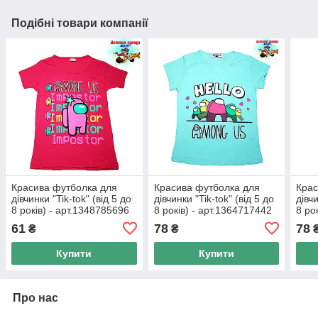
Подібні товари компанії
Красива футболка для
Красива футболка для
Крас
дівчинки "Tik-tok" (від 5 до
дівчинки "Tik-tok" (від 5 до
дівчи
8 років) - арт.1348785696
8 років) - арт.1364717442
8 ро
61
78
78
₴
₴
Купити
Купити
Про нас