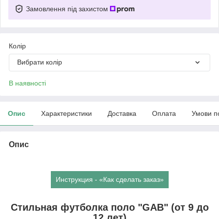
Замовлення під захистом
Колір
Вибрати колір
В наявності
Опис
Характеристики
Доставка
Оплата
Умови п
Опис
Инструкция - «Как сделать заказ»
Стильная футболка поло "GAB" (от 9 до
12 лет)