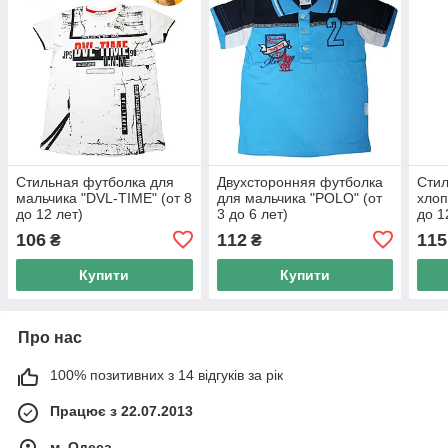
Стильная футболка для
Двухсторонняя футболка
Стил
мальчика "DVL-TIME" (от 8
для мальчика "POLO" (от
хлоп
до 12 лет)
3 до 6 лет)
до 12
арт.
106
112
115
₴
₴
Купити
Купити
Про нас
100% позитивних з 14 відгуків за рік
Працює з 22.07.2013
м. Одеса