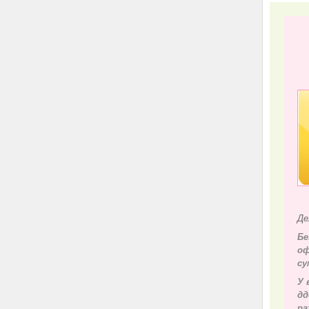
Де
Бе
оф
су
У 
д
д
ра