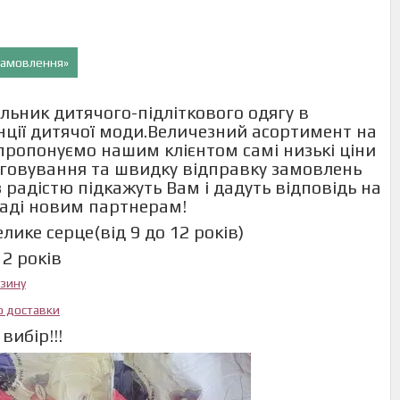
 замовлення»
льник дитячого-підліткового одягу в
енції дитячої моди.Величезний асортимент на
и пропонуємо нашим клієнтом самі низькі ціни
говування та швидку відправку замовлень
 радістю підкажуть Вам і дадуть відповідь на
раді новим партнерам!
ике серце(від 9 до 12 років)
12 років
азину
ю доставки
вибір!!!