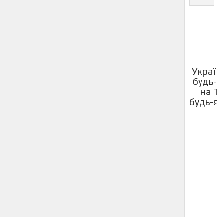
Украї
будь-
на 
будь-