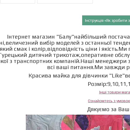
Інструкція «Як зробити
Інтернет магазин "Балу"найбільший постача
ні,величезний вибір моделей з останньої тенд
який смак і колір,відповідність ціни і якість.М
Турецький дитячий трикотаж,оперативне обслу
якої з транспортних компаній.Наші менеджери з
всі ваші питання.Ми завжди 
Красива майка для дівчинки "Like"вел
Розмір:9,10,11,
Інші товари маг
Ознайомтесь з умово
Дякуємо за Ваш 