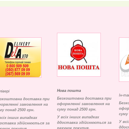
Нова пошта
лівері
Ін-та
Безкоштовна доставка при
зкоштовна доставка при
Безк
оформленні замовлення на
ормленні замовлення на
офор
суму понад 2500 грн.
му понад 2500 грн.
суму 
У всіх інших випадках
всіх інших випадках
У всі
д
доставка здійснюється за
оставка здійснюється за
д
дос
рахунок покупця.
хунок покупця.