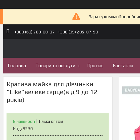
Зараз у компанії неробоч
+380 (63) 288-08-37
+380 (99) 285-07-59
Головна
Товари та послуги
Про нас
Контакти
Красива майка для дівчинки
"Like"велике серце(від 9 до 12
років)
В наявності
Тільки оптом
Код:
9530