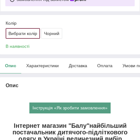
Колір
Вибрати колір
Чорний
В наявності
Опис
Характеристики
Доставка
Оплата
Умови п
Опис
Інструкція «Як зробити замовлення»
Інтернет магазин "Балу"найбільший
постачальник дитячого-підліткового
одягу в Україні,величезний вибір