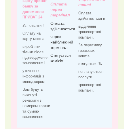
карту приват
Оплата
пошті
банку за
через
допомогою
Оплата
термінал
ПРИВАТ 24
здійснюється в
Оплата
Ув. клієнти !
відділенні
здійснюється
транспортної
Оплату на
через
компанії.
карту можна
найближчий
За пересилку
виробляти
термінал.
грошових
тільки після
Стягується
коштів
підтвердження
комісія!
замовлення і
стягується %
уточнення
і оплачуються
інформації з
послуги
менеджером.
транспортної
Вам будуть
компанії.
викинуті
реквізити з
номером картки
та сумою
замовлення.