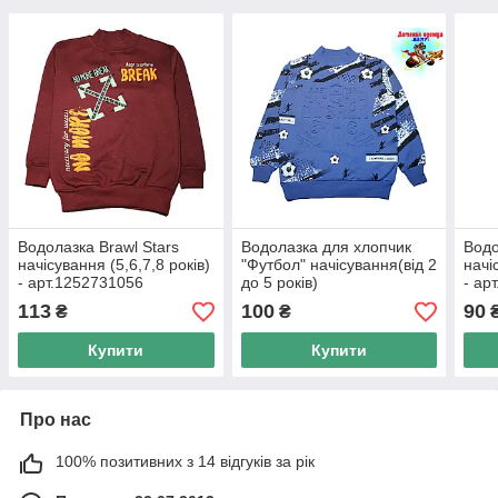
Водолазка Brawl Stars
Водолазка для хлопчик
Водо
начісування (5,6,7,8 років)
"Футбол" начісування(від 2
начі
- арт.1252731056
до 5 років)
- ар
113
100
90
₴
₴
Купити
Купити
Про нас
100% позитивних з 14 відгуків за рік