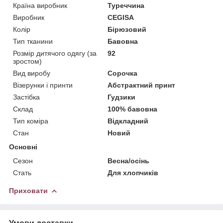
Країна виробник
Туреччина
Виробник
CEGISA
Колір
Бірюзовий
Тип тканини
Бавовна
Розмір дитячого одягу (за
92
зростом)
Вид виробу
Сорочка
Візерунки і принти
Абстрактний принт
Застібка
Гудзики
Склад
100% бавовна
Тип коміра
Відкладний
Стан
Новий
Основні
Сезон
Весна/осінь
Стать
Для хлопчиків
Приховати