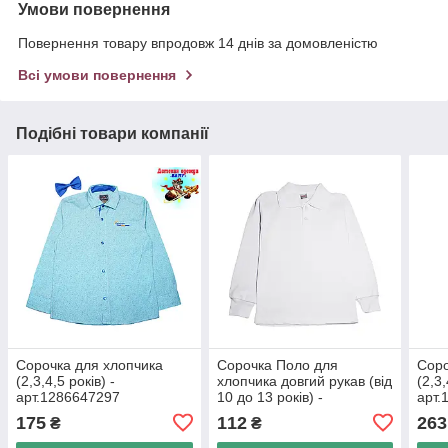
Умови повернення
Повернення товару впродовж 14 днів за домовленістю
Всі умови повернення
Подібні товари компанії
Сорочка для хлопчика
Сорочка Поло для
Соро
(2,3,4,5 років) -
хлопчика довгий рукав (від
(2,3,
арт.1286647297
10 до 13 років) -
арт.
арт.999987172
175
112
263
₴
₴