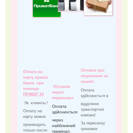
Оплата при
Оплата на
отриманні на
карту приват
пошті
банка при
Оплата
помощи
Оплата
через
ПРИВАТ 24
здійснюється в
терминал
Ув. клиенты !
відділенні
Оплата
транспортної
Оплату на
здійснюється
компанії.
карту можно
через
За пересилку
производить
найближчий
грошових
только после
термінал.