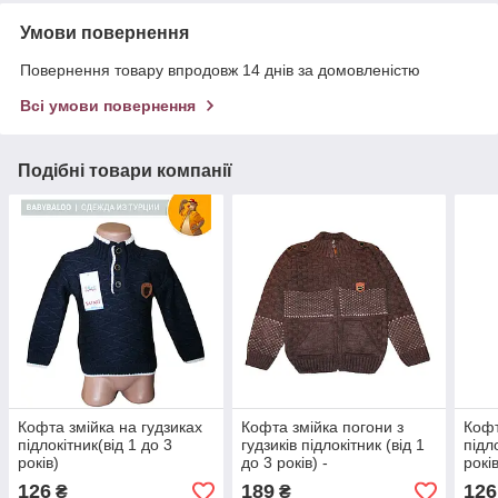
Умови повернення
Повернення товару впродовж 14 днів за домовленістю
Всі умови повернення
Подібні товари компанії
Кофта змійка на гудзиках
Кофта змійка погони з
Кофт
підлокітник(від 1 до 3
гудзиків підлокітник (від 1
підл
років)
до 3 років) -
рокі
арт.1324561827
126
189
126
₴
₴