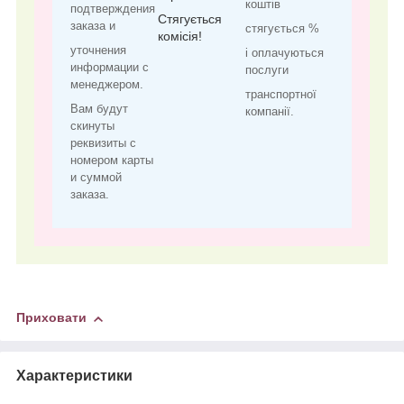
коштів
подтверждения
Стягується
заказа и
стягується %
комісія!
уточнения
і оплачуються
информации с
послуги
менеджером.
транспортної
Вам будут
компанії.
скинуты
реквизиты с
номером карты
и суммой
заказа.
Приховати
Характеристики