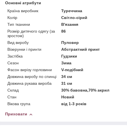
Основні атрибути
Країна виробник
Туреччина
Колір
Світло-сірий
Тип тканини
В'язання
Розмір дитячого одягу (за
86
зростом)
Вид виробу
Пуловер
Візерунки і принти
Абстрактний принт
Застібка
Гудзики
Сезон
Зима
Фасон вирізу горловини
V-подібний
Довжина виробу по спинці
34 см
Довжина рукава вироба
31 см
Склад
30% бавовна,70% акрил
Стан
Новий
Вікова група
від 1-3 років
Приховати