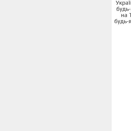
Украї
будь-
на 
будь-