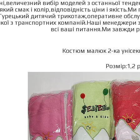
ні,величезний вибір моделей з останньої тенд
який смак і колір,відповідність ціни і якість.М
Турецький дитячий трикотаж,оперативне обслу
якої з транспортних компаній.Наші менеджери з
всі ваші питання.Ми завжди 
Костюм малюк 2-ка унісекс 
Розмір:1,2 