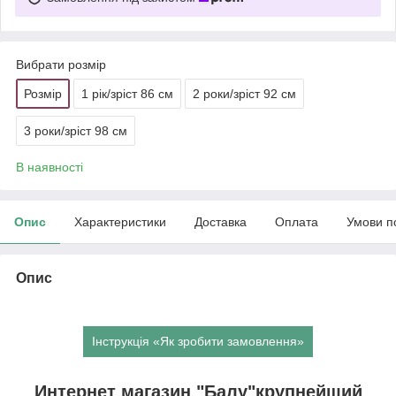
Вибрати розмір
Розмір
1 рік/зріст 86 см
2 роки/зріст 92 см
3 роки/зріст 98 см
В наявності
Опис
Характеристики
Доставка
Оплата
Умови п
Опис
Інструкція «Як зробити замовлення»
Интернет магазин "Балу"крупнейший