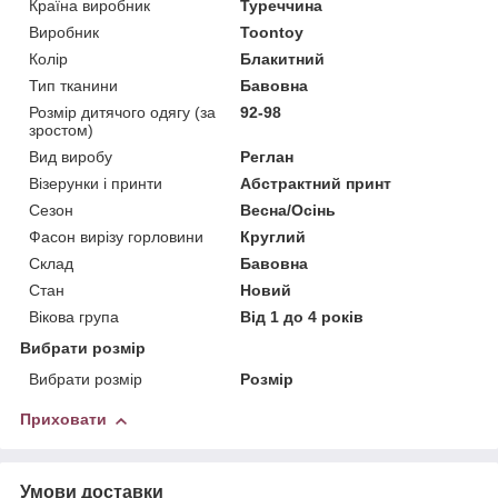
Країна виробник
Туреччина
Виробник
Toontoy
Колір
Блакитний
Тип тканини
Бавовна
Розмір дитячого одягу (за
92-98
зростом)
Вид виробу
Реглан
Візерунки і принти
Абстрактний принт
Сезон
Весна/Осінь
Фасон вирізу горловини
Круглий
Склад
Бавовна
Стан
Новий
Вікова група
Від 1 до 4 років
Вибрати розмір
Вибрати розмір
Розмір
Приховати
Умови доставки