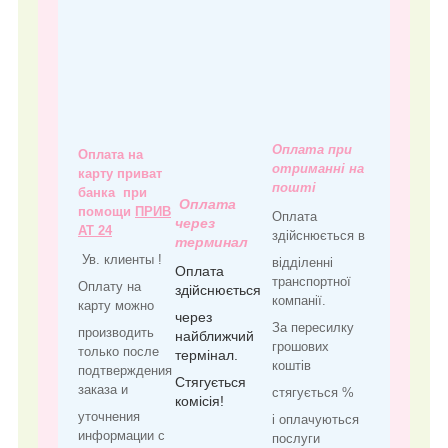
Оплата при
Оплата на
отриманні на
карту приват
пошті
банка при
Оплата
помощи
ПРИВ
Оплата
через
АТ 24
здійснюється в
терминал
Ув. клиенты !
відділенні
Оплата
транспортної
Оплату на
здійснюється
компанії.
карту можно
через
За пересилку
производить
найближчий
грошових
только после
термінал.
коштів
подтверждения
Стягується
заказа и
стягується %
комісія!
уточнения
і оплачуються
информации с
послуги