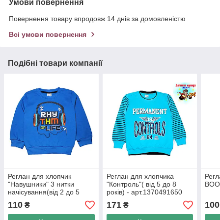
Умови повернення
Повернення товару впродовж 14 днів за домовленістю
Всі умови повернення
Подібні товари компанії
Реглан для хлопчик
Реглан для хлопчика
Регл
"Навушники" 3 нитки
"Контроль"( від 5 до 8
BOOM
начісування(від 2 до 5
років) - арт.1370491650
років)
110
171
100
₴
₴