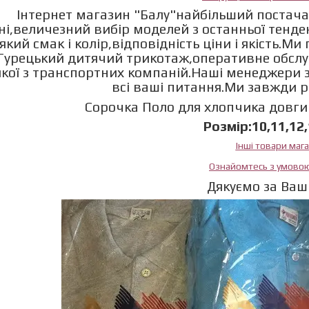
Інтернет магазин "Балу"найбільший постача
ні,величезний вибір моделей з останньої тенд
який смак і колір,відповідність ціни і якість.М
Турецький дитячий трикотаж,оперативне обслу
якої з транспортних компаній.Наші менеджери з
всі ваші питання.Ми завжди 
Сорочка Поло для хлопчика довгий
Розмір:10,11,12,
Інші товари маг
Ознайомтесь з умово
Дякуємо за Ваш 