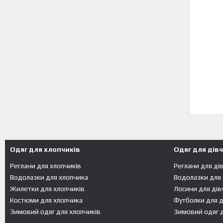
Одяг для хлопчиків
Одяг для дів
Реглани для хлопчиків
Реглани для ді
Водолазки для хлопчика
Водолазки для
Жилетки для хлопчиків
Лосини для дів
Костюми для хлопчика
Футболки для д
Зимовий одяг для хлопчиків
Зимовий одяг д