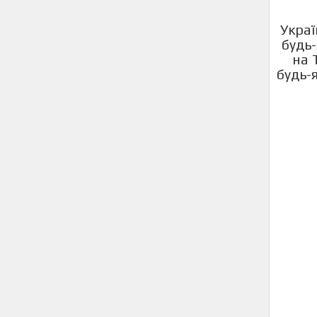
Украї
будь-
на 
будь-