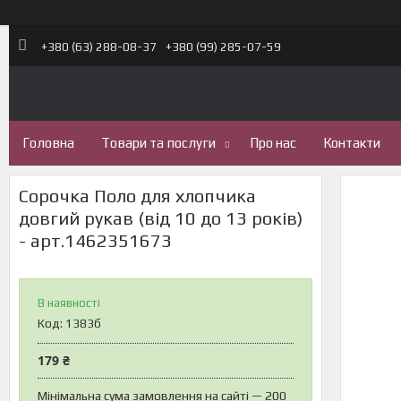
+380 (63) 288-08-37
+380 (99) 285-07-59
Головна
Товари та послуги
Про нас
Контакти
Сорочка Поло для хлопчика
довгий рукав (від 10 до 13 років)
- арт.1462351673
В наявності
Код:
1383б
179 ₴
Мінімальна сума замовлення на сайті — 200