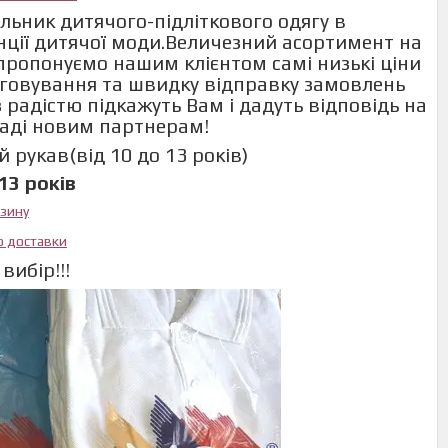
льник дитячого-підліткового одягу в
енції дитячої моди.Величезний асортимент на
и пропонуємо нашим клієнтом самі низькі ціни
говування та швидку відправку замовлень
 радістю підкажуть Вам і дадуть відповідь на
раді новим партнерам!
 рукав(від 10 до 13 років)
13 років
азину
ю доставки
вибір!!!