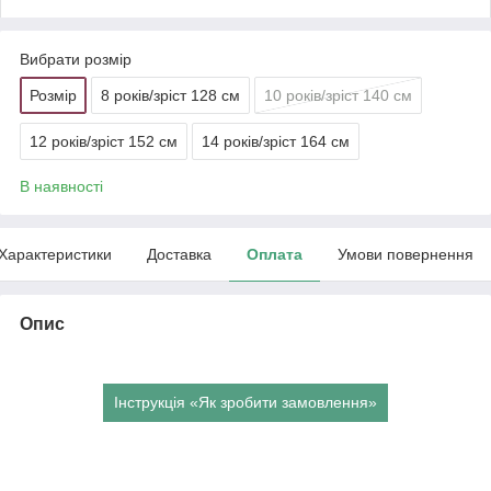
Вибрати розмір
Розмір
8 років/зріст 128 см
10 років/зріст 140 см
12 років/зріст 152 см
14 років/зріст 164 см
В наявності
Характеристики
Доставка
Оплата
Умови повернення
Опис
Інструкція «Як зробити замовлення»