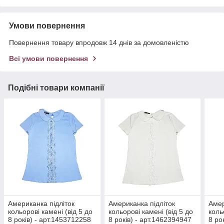
Умови повернення
Повернення товару впродовж 14 днів за домовленістю
Всі умови повернення
Подібні товари компанії
Американка підліток
Американка підліток
Амер
кольорові камені (від 5 до
кольорові камені (від 5 до
коль
8 років) - арт.1453712258
8 років) - арт.1462394947
8 ро