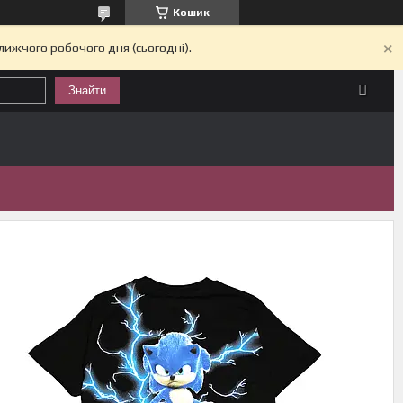
Кошик
лижчого робочого дня (сьогодні).
Знайти