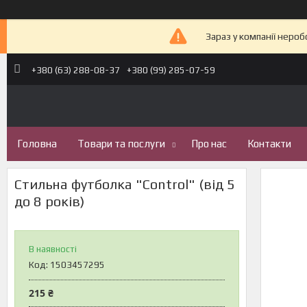
Зараз у компанії неро
+380 (63) 288-08-37
+380 (99) 285-07-59
Головна
Товари та послуги
Про нас
Контакти
Стильна футболка "Control" (від 5
до 8 років)
В наявності
Код:
1503457295
215 ₴