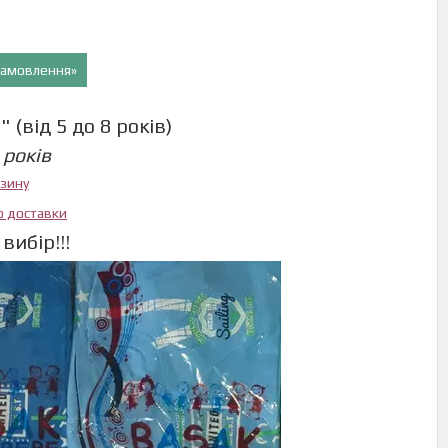
 замовлення»
 (від 5 до 8 років)
 років
азину
ю доставки
вибір!!!