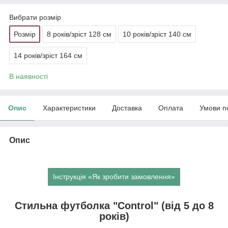
Вибрати розмір
Розмір
8 років/зріст 128 см
10 років/зріст 140 см
14 років/зріст 164 см
В наявності
Опис
Характеристики
Доставка
Оплата
Умови п
Опис
Інструкція «Як зробити замовлення»
Стильна футболка "Control" (від 5 до 8
років)