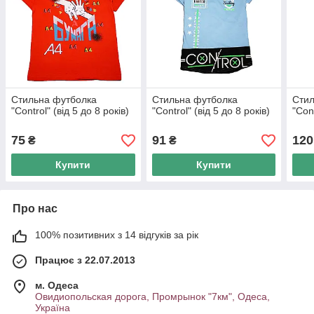
Стильна футболка
Стильна футболка
Стил
"Control" (від 5 до 8 років)
"Control" (від 5 до 8 років)
"Cont
75
91
120
₴
₴
Купити
Купити
Про нас
100% позитивних з 14 відгуків за рік
Працює з 22.07.2013
м. Одеса
Овидиопольская дорога, Промрынок "7км", Одеса,
Україна