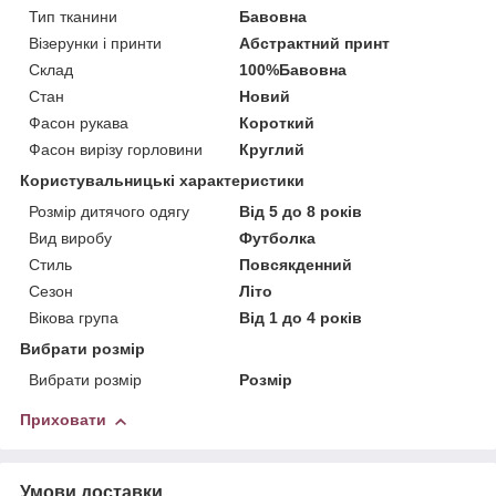
Тип тканини
Бавовна
Візерунки і принти
Абстрактний принт
Склад
100%Бавовна
Стан
Новий
Фасон рукава
Короткий
Фасон вирізу горловини
Круглий
Користувальницькі характеристики
Розмір дитячого одягу
Від 5 до 8 років
Вид виробу
Футболка
Стиль
Повсякденний
Сезон
Літо
Вікова група
Від 1 до 4 років
Вибрати розмір
Вибрати розмір
Розмір
Приховати
Умови доставки