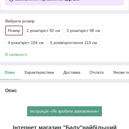
Вибрати розмір
Розмір
2 роки/зріст 92 см
3 роки/зріст 98 см
4 роки/зріст 104 см
5 років/зростання 110 см
В наявності
Опис
Характеристики
Доставка
Оплата
Умови п
Опис
Інструкція «Як зробити замовлення»
Інтернет магазин "Балу"найбільший