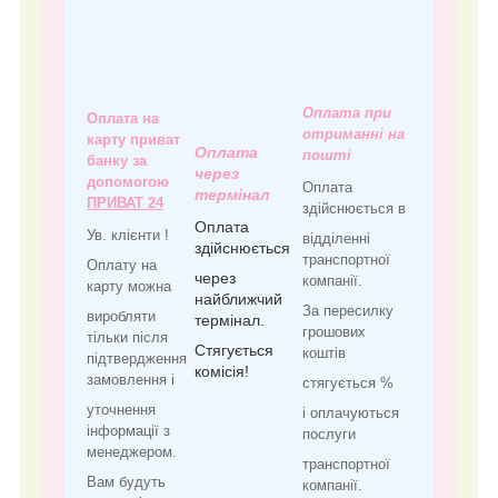
Оплата при
Оплата на
отриманні на
карту приват
Оплата
пошті
банку за
через
допомогою
Оплата
термінал
ПРИВАТ 24
здійснюється в
Оплата
Ув. клієнти !
відділенні
здійснюється
транспортної
Оплату на
через
компанії.
карту можна
найближчий
За пересилку
виробляти
термінал.
грошових
тільки після
Стягується
коштів
підтвердження
комісія!
замовлення і
стягується %
уточнення
і оплачуються
інформації з
послуги
менеджером.
транспортної
Вам будуть
компанії.