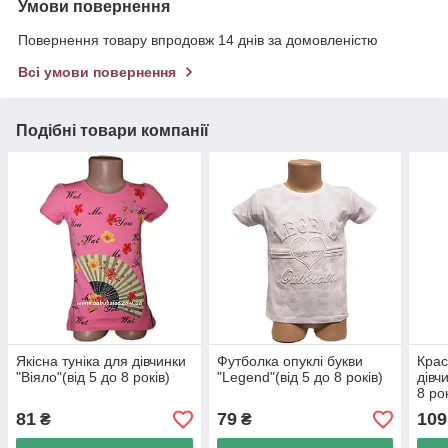
Умови повернення
Повернення товару впродовж 14 днів за домовленістю
Всі умови повернення
Подібні товари компанії
Якісна туніка для дівчинки
Футболка опуклі букви
Крас
"Віяло"(від 5 до 8 років)
"Legend"(від 5 до 8 років)
дівчи
8 ро
81
79
109
₴
₴