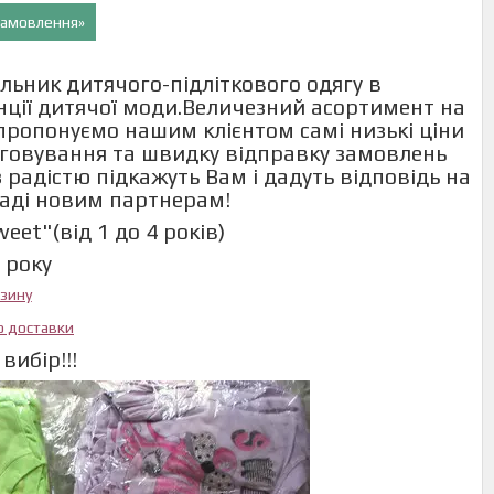
 замовлення»
льник дитячого-підліткового одягу в
енції дитячої моди.Величезний асортимент на
и пропонуємо нашим клієнтом самі низькі ціни
говування та швидку відправку замовлень
 радістю підкажуть Вам і дадуть відповідь на
раді новим партнерам!
eet"(від 1 до 4 років)
4 року
азину
ю доставки
вибір!!!