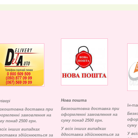
Нова пошта
лівері
Ін-та
Безкоштовна доставка при
зкоштовна доставка при
Безк
оформленні замовлення на
ормленні замовлення на
офор
суму понад 2500 грн.
му понад 2500 грн.
суму 
У всіх інших випадках
всіх інших випадках
У всі
д
доставка здійснюється за
оставка здійснюється за