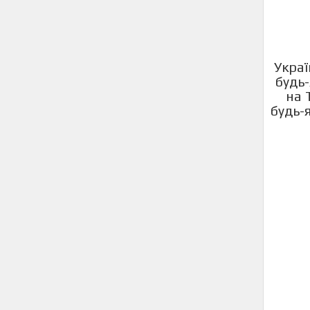
Украї
будь-
на 
будь-