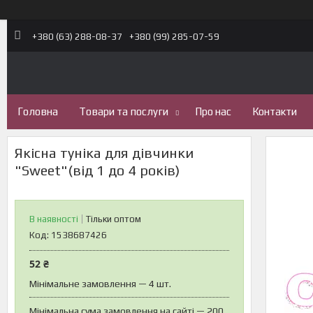
+380 (63) 288-08-37
+380 (99) 285-07-59
Головна
Товари та послуги
Про нас
Контакти
Якісна туніка для дівчинки
"Sweet"(від 1 до 4 років)
В наявності
Тільки оптом
Код:
1538687426
52 ₴
Мінімальне замовлення — 4 шт.
Мінімальна сума замовлення на сайті — 200