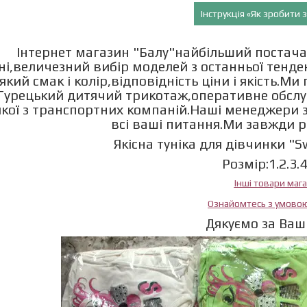
Інструкція «Як зробити
Інтернет магазин "Балу"найбільший постача
ні,величезний вибір моделей з останньої тенд
який смак і колір,відповідність ціни і якість.М
Турецький дитячий трикотаж,оперативне обслу
якої з транспортних компаній.Наші менеджери з
всі ваші питання.Ми завжди 
Якісна туніка для дівчинки "Sw
Розмір:1.2.3.
Інші товари маг
Ознайомтесь з умово
Дякуємо за Ваш 