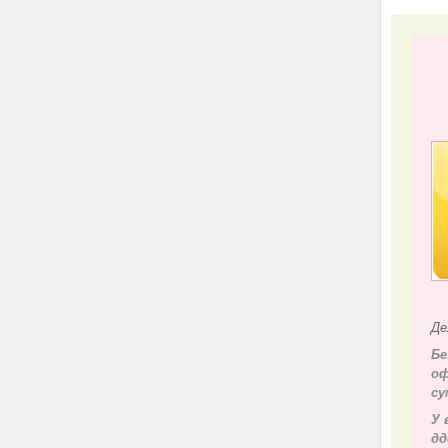
Де
Бе
оф
су
У 
д
д