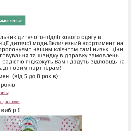
 замовлення»
льник дитячого-підліткового одягу в
енції дитячої моди.Величезний асортимент на
и пропонуємо нашим клієнтом самі низькі ціни
говування та швидку відправку замовлень
 радістю підкажуть Вам і дадуть відповідь на
раді новим партнерам!
ні (від 5 до 8 років)
 років
азину
ю доставки
вибір!!!