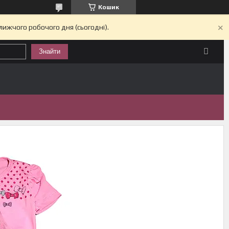
Кошик
лижчого робочого дня (сьогодні).
Знайти