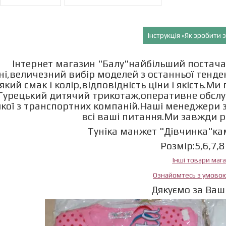
Інструкція «Як зробити
Інтернет магазин "Балу"найбільший постача
ні,величезний вибір моделей з останньої тенд
який смак і колір,відповідність ціни і якість.М
Турецький дитячий трикотаж,оперативне обслу
якої з транспортних компаній.Наші менеджери з
всі ваші питання.Ми завжди 
Туніка манжет "Дівчинка"каме
Розмір:5,6,7,8
Інші товари маг
Ознайомтесь з умово
Дякуємо за Ваш 