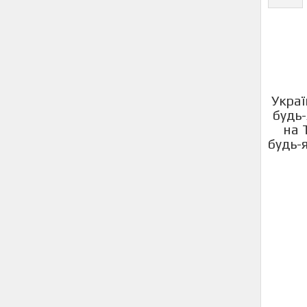
Украї
будь-
на 
будь-