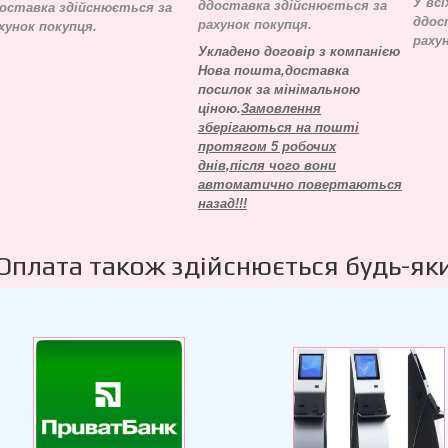
У всі
д
доставка здійснюється за
оставка здійснюється за
д
дос
рахунок покупця.
хунок покупця.
раху
Укладено договір з компанією
Нова пошта,доставка
посилок за мінімальною
ціною.
Замовлення
зберігаються на пошті
протягом 5 робочих
днів,після чого вони
автоматично повертаються
назад!!!
Оплата також здійснюється будь-як