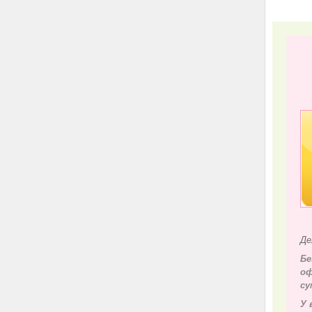
Де
Бе
оф
су
У 