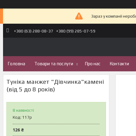
Зараз у компанії неро
+380 (63) 288-08-37
+380 (99) 285-07-59
Головна
Товари та послуги
Про нас
Контакти
Туніка манжет "Дівчинка"камені
(від 5 до 8 років)
В наявності
Код:
117р
126 ₴