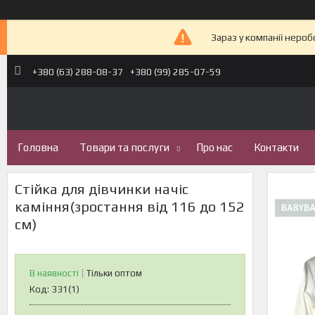
Зараз у компанії неро
+380 (63) 288-08-37
+380 (99) 285-07-59
Головна
Товари та послуги
Про нас
Контакти
Стійка для дівчинки начіс
каміння(зростання від 116 до 152
см)
В наявності
Тільки оптом
Код:
331(1)