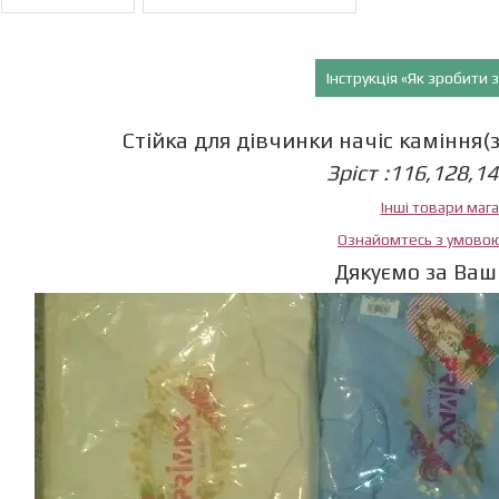
Інструкція «Як зробити
Стійка для дівчинки начіс каміння(з
Зріст :116,128,1
Інші товари маг
Ознайомтесь з умово
Дякуємо за Ваш 