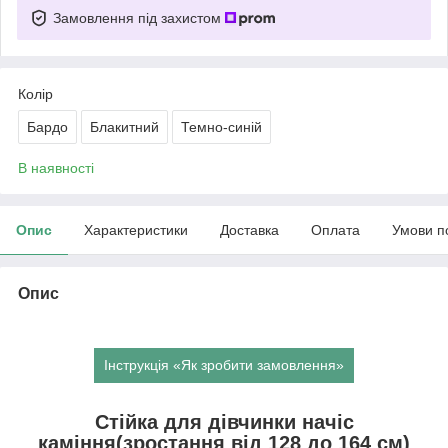
Замовлення під захистом
Колір
Бардо
Блакитний
Темно-синій
В наявності
Опис
Характеристики
Доставка
Оплата
Умови п
Опис
Інструкція «Як зробити замовлення»
Стійка для дівчинки начіс
каміння(зростання від 128 до 164 см)