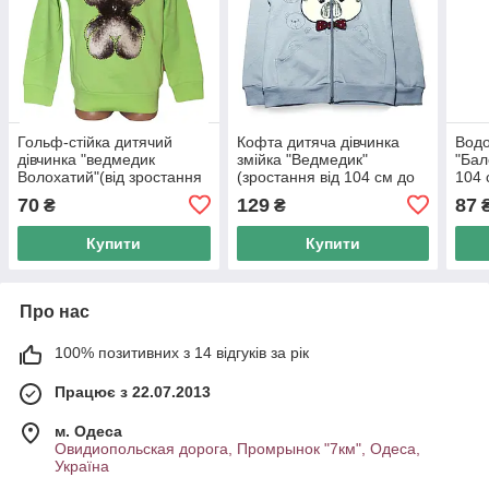
Гольф-стійка дитячий
Кофта дитяча дівчинка
Водо
дівчинка "ведмедик
змійка "Ведмедик"
"Бал
Волохатий"(від зростання
(зростання від 104 см до
104 
92см до 110 см)начіс
128 см)начіс
70
129
87
₴
₴
Купити
Купити
Про нас
100% позитивних з 14 відгуків за рік
Працює з 22.07.2013
м. Одеса
Овидиопольская дорога, Промрынок "7км", Одеса,
Україна