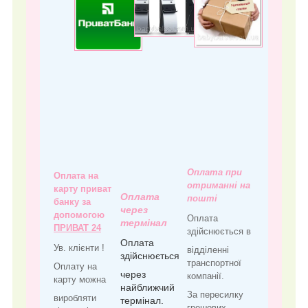
Оплата при
Оплата на
отриманні на
карту приват
Оплата
пошті
банку за
через
допомогою
Оплата
термінал
ПРИВАТ 24
здійснюється в
Оплата
Ув. клієнти !
відділенні
здійснюється
транспортної
Оплату на
через
компанії.
карту можна
найближчий
За пересилку
виробляти
термінал.
грошових