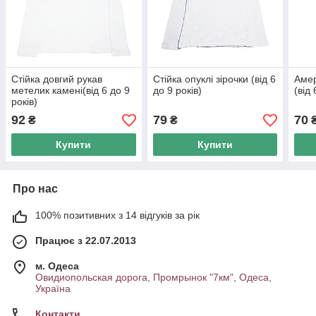
Стійка довгий рукав
Стійка опуклі зірочки (від 6
Амер
метелик камені(від 6 до 9
до 9 років)
(від 
років)
92
79
70
₴
₴
Купити
Купити
Про нас
100% позитивних з 14 відгуків за рік
Працює з 22.07.2013
м. Одеса
Овидиопольская дорога, Промрынок "7км", Одеса,
Україна
Контакти