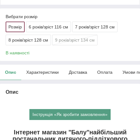
Вибрати розмір
Розмір
6 років/зріст 116 см
7 років/зріст 128 см
8 років/зріст 128 см
9 років/зріст 134 см
В наявності
Опис
Характеристики
Доставка
Оплата
Умови п
Опис
Інструкція «Як зробити замовлення»
Інтернет магазин "Балу"найбільший
постачальник дитячого-підліткового