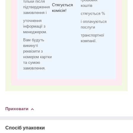
тільки після
Стягується
коштів
підтвердження
комісія!
замовлення і
стягується %
уточнення
і оплачуються
інформації з
послуги
менеджером.
транспортної
Вам будуть
компанії.
викинуті
реквізити з
номером картки
та сумою
замовлення.
Приховати
Спосіб упаковки