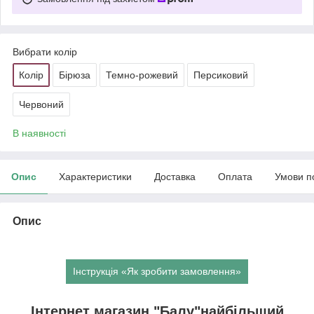
Вибрати колір
Колір
Бірюза
Темно-рожевий
Персиковий
Червоний
В наявності
Опис
Характеристики
Доставка
Оплата
Умови п
Опис
Інструкція «Як зробити замовлення»
Інтернет магазин "Балу"найбільший