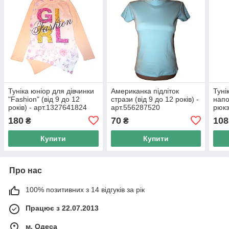
Туніка юніор для дівчинки
Американка підліток
Туні
"Fashion" (від 9 до 12
стрази (від 9 до 12 років) -
напо
років) - арт.1327641824
арт.556287520
рюкз
рокі
180
70
108
₴
₴
Купити
Купити
Про нас
100% позитивних з 14 відгуків за рік
Працює з 22.07.2013
м. Одеса