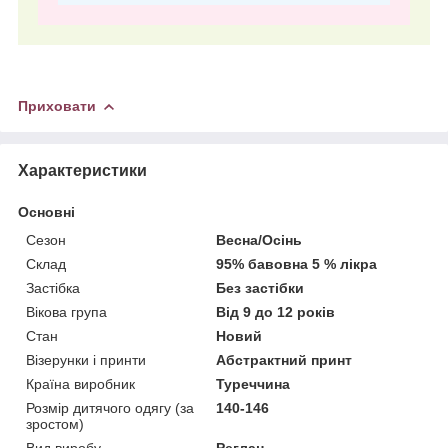
Приховати
Характеристики
Основні
Сезон
Весна/Осінь
Склад
95% бавовна 5 % лікра
Застібка
Без застібки
Вікова група
Від 9 до 12 років
Стан
Новий
Візерунки і принти
Абстрактний принт
Країна виробник
Туреччина
Розмір дитячого одягу (за
140-146
зростом)
Вид виробу
Реглан