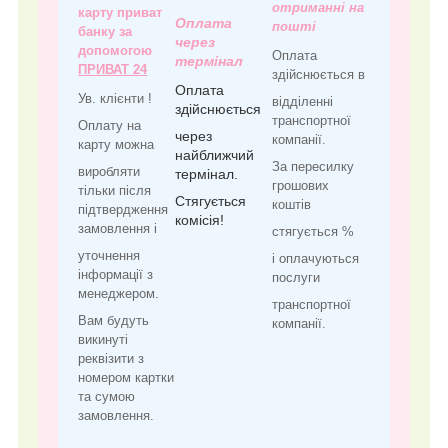
отриманні на
карту приват
Оплата
пошті
банку за
через
допомогою
Оплата
термінал
ПРИВАТ 24
здійснюється в
Оплата
Ув. клієнти !
відділенні
здійснюється
транспортної
Оплату на
через
компанії.
карту можна
найближчий
За пересилку
виробляти
термінал.
грошових
тільки після
Стягується
коштів
підтвердження
комісія!
замовлення і
стягується %
уточнення
і оплачуються
інформації з
послуги
менеджером.
транспортної
Вам будуть
компанії.
викинуті
реквізити з
номером картки
та сумою
замовлення.