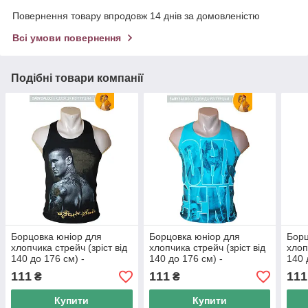
Повернення товару впродовж 14 днів за домовленістю
Всі умови повернення
Подібні товари компанії
Борцовка юніор для
Борцовка юніор для
Борц
хлопчика стрейч (зріст від
хлопчика стрейч (зріст від
хлоп
140 до 176 см) -
140 до 176 см) -
140 
арт.965848929
арт.965847970
арт.
111
111
111
₴
₴
Купити
Купити