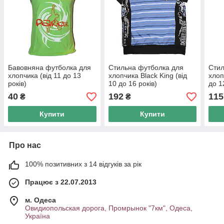
Бавовняна футболка для
Стильна футболка для
Стил
хлопчика (від 11 до 13
хлопчика Black King (від
хлоп
років)
10 до 16 років)
до 12
арт.
40
192
115
₴
₴
Купити
Купити
Про нас
100% позитивних з 14 відгуків за рік
Працює з 22.07.2013
м. Одеса
Овидиопольская дорога, Промрынок "7км", Одеса,
Україна