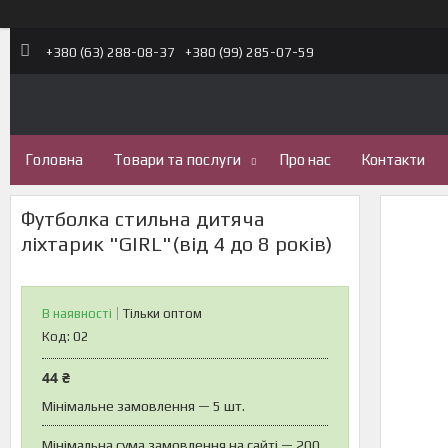
+380 (63) 288-08-37
+380 (99) 285-07-59
Головна
Товари та послуги
Про нас
Контакти
Футболка стильна дитяча
ліхтарик "GIRL"(від 4 до 8 років)
В наявності
Тільки оптом
Код:
02
44 ₴
Мінімальне замовлення — 5 шт.
Мінімальна сума замовлення на сайті — 200