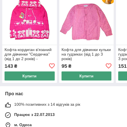
Кофта-кордиган в'язаний
Кофта для дівчинки кульки
Кофт
для дівчинки "Сердечка"
на гудзиках (від 1 до 3
гудз
(від 1 до 2 років) -
років)
3 рок
арт.45899236
143
95
151
₴
₴
Купити
Купити
Про нас
100% позитивних з 14 відгуків за рік
Працює з 22.07.2013
м. Одеса