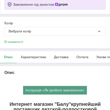
Замовлення під захистом
Колір
Вибрати колір
В наявності
Опис
Характеристики
Доставка
Оплата
Умови п
Опис
Інструкція «Як зробити замовлення»
Интернет магазин "Балу"крупнейший
поставщик детской-подростковой