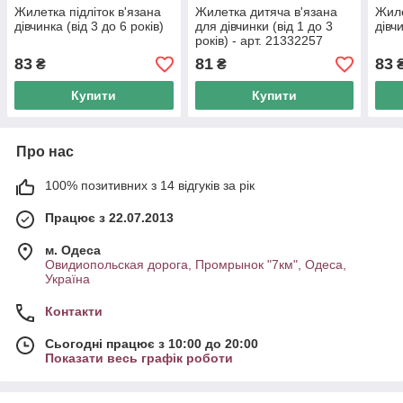
Жилетка підліток в'язана
Жилетка дитяча в'язана
Жиле
дівчинка (від 3 до 6 років)
для дівчинки (від 1 до 3
дівчи
років) - арт. 21332257
83
81
83
₴
₴
Купити
Купити
Про нас
100% позитивних з 14 відгуків за рік
Працює з 22.07.2013
м. Одеса
Овидиопольская дорога, Промрынок "7км", Одеса,
Україна
Контакти
Сьогодні працює з 10:00 до 20:00
Показати весь графік роботи