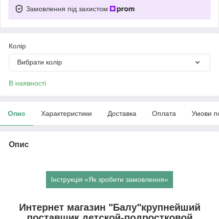
Замовлення під захистом
Колір
Вибрати колір
В наявності
Опис
Характеристики
Доставка
Оплата
Умови п
Опис
Інструкція «Як зробити замовлення»
Интернет магазин "Балу"крупнейший
поставщик детской-подростковой