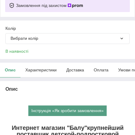
Замовлення під захистом
Колір
Вибрати колір
В наявності
Опис
Характеристики
Доставка
Оплата
Умови п
Опис
Інструкція «Як зробити замовлення»
Интернет магазин "Балу"крупнейший
поставщик детской-подростковой