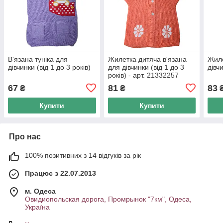
В'язана туніка для
Жилетка дитяча в'язана
Жиле
дівчинки (від 1 до 3 років)
для дівчинки (від 1 до 3
дівчи
років) - арт. 21332257
67
81
83
₴
₴
Купити
Купити
Про нас
100% позитивних з 14 відгуків за рік
Працює з 22.07.2013
м. Одеса
Овидиопольская дорога, Промрынок "7км", Одеса,
Україна