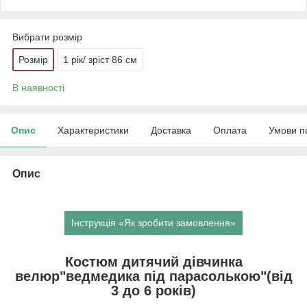
Вибрати розмір
Розмір
1 рік/ зріст 86 см
В наявності
Опис
Характеристики
Доставка
Оплата
Умови п
Опис
Інструкція «Як зробити замовлення»
Костюм дитячий дівчинка
велюр"ведмедика під парасолькою"(від
3 до 6 років)