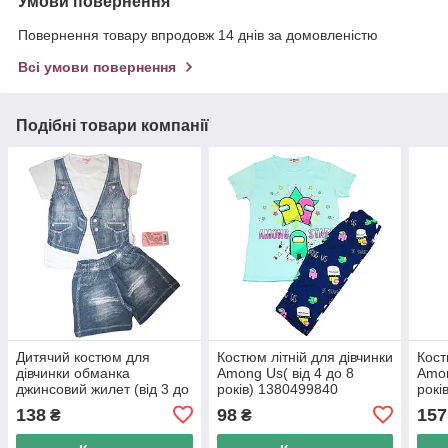
Умови повернення
Повернення товару впродовж 14 днів за домовленістю
Всі умови повернення
Подібні товари компанії
Дитячий костюм для
Костюм літній для дівчинки
Кост
дівчинки обманка
Among Us( від 4 до 8
Amon
джинсовий жилет (від 3 до
років) 1380499840
рокі
6 років)
138
98
157
₴
₴