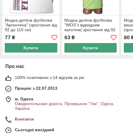
Модна дитяча футболка
Модна дитяча футболка
Модн
"Аргентина" (зростання від
"WOS"з відкидним
виши
92 до 110 см)
капотом( зростання від 92
(зро
до 110 см )
см)
77
63
80
₴
₴
Купити
Купити
Про нас
100% позитивних з 14 відгуків за рік
Працює з 22.07.2013
м. Одеса
Овидиопольская дорога, Промрынок "7км", Одеса,
Україна
Контакти
Сьогодні вихідний