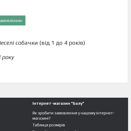
 замовлення»
елі собачки (від 1 до 4 років)
4 року
Інтернет-магазин "Балу"
Як зробити замовлення у нашому інтернет-
магазині?
Таблиця розмірів