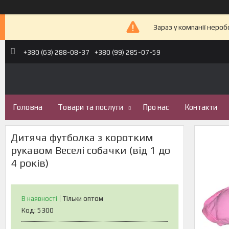
Зараз у компанії неро
+380 (63) 288-08-37
+380 (99) 285-07-59
Головна
Товари та послуги
Про нас
Контакти
Дитяча футболка з коротким
рукавом Веселі собачки (від 1 до
4 років)
В наявності
Тільки оптом
Код:
5300