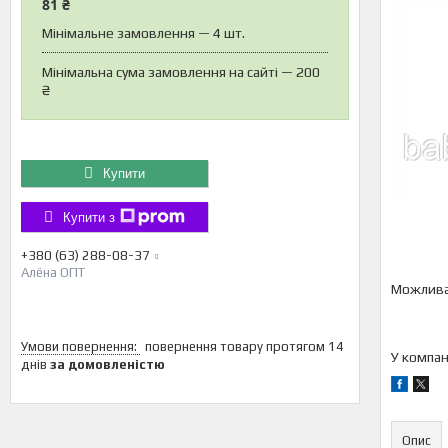
81 ₴
Мінімальне замовлення — 4 шт.
Мінімальна сума замовлення на сайті — 200
₴
Купити
Купити з
+380 (63) 288-08-37
Алёна ОПТ
повернення товару протягом 14
У компан
днів
за домовленістю
Опис