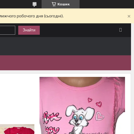
Кошик
лижчого робочого дня (сьогодні).
Знайти