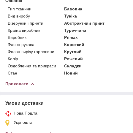
Основні
Тип тканини
Бавовна
Вид виробу
Туніка
Візерунки і принти
Абстрактний принт
Країна виробник
Туреччина
Виробник
Primax
Фасон рукава
Короткий
Фасон вирізу горловини
Круглий
Колір
Рожевий
Оздоблення та прикраси
Складки
Стан
Новий
Приховати
Умови доставки
Нова Пошта
Укрпошта