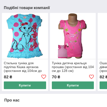
Подібні товари компанії
Стильна туніка для
Туніка дитяча крильця
Ошат
підлітка Кішка арганза
прошва (зростання від 104
дівч
(зростання від 104см до
см до 128 см)
(зро
128см)
128 
82
70
82
₴
₴
Купити
Купити
Про нас