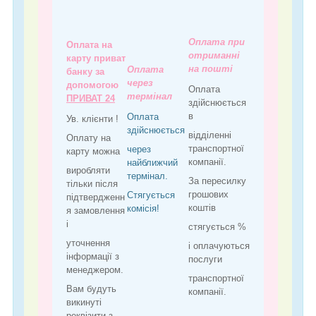
Оплата при
Оплата на
отриманні
карту приват
на пошті
Оплата
банку за
через
допомогою
Оплата
термінал
ПРИВАТ 24
здійснюється
в
Оплата
Ув. клієнти !
здійснюється
відділенні
Оплату на
транспортної
через
карту можна
компанії.
найближчий
виробляти
термінал.
За пересилку
тільки після
грошових
Стягується
підтвердженн
коштів
комісія!
я замовлення
і
стягується %
уточнення
і оплачуються
інформації з
послуги
менеджером.
транспортної
Вам будуть
компанії.
викинуті
реквізити з