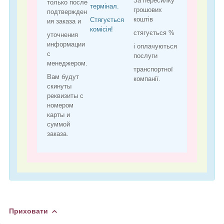
За пересилку
только после
термінал.
грошових
подтвержден
коштів
Стягується
ия заказа и
комісія!
стягується %
уточнения
информации
і оплачуються
с
послуги
менеджером.
транспортної
Вам будут
компанії.
скинуты
реквизиты с
номером
карты и
суммой
заказа.
Приховати