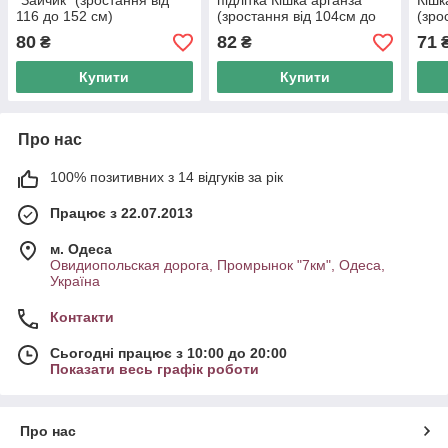
"Зайчик "(зростання від
підлітка Кішка арганза
Кішк
116 до 152 см)
(зростання від 104см до
(зро
128см)
128с
80
82
71
₴
₴
Купити
Купити
Про нас
100% позитивних з 14 відгуків за рік
Працює з 22.07.2013
м. Одеса
Овидиопольская дорога, Промрынок "7км", Одеса,
Україна
Контакти
Сьогодні працює з 10:00 до 20:00
Показати весь графік роботи
Про нас