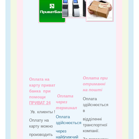
Оплата при
Оплата на
отриманні
карту приват
на пошті
банка при
Оплата
помощи
Оплата
через
ПРИВАТ 24
здійснюється
терминал
в
Ув. клиенты !
Оплата
відділенні
Оплату на
здійснюється
транспортної
карту можно
компанії.
через
производить
найближчий