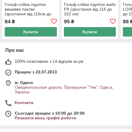
Гольф-стійка підліток
Гольф-стійка підліток жабо
Голь
вишивка паєтки
PX (зростання від 116 до
LOVE
(зростання від 116см до
152 см)
до 1
152см)
84
95
88
₴
₴
Купити
Купити
Про нас
100% позитивних з 14 відгуків за рік
Працює з 22.07.2013
м. Одеса
Овидиопольская дорога, Промрынок "7км", Одеса,
Україна
Контакти
Сьогодні працює з 10:00 до 20:00
Показати весь графік роботи