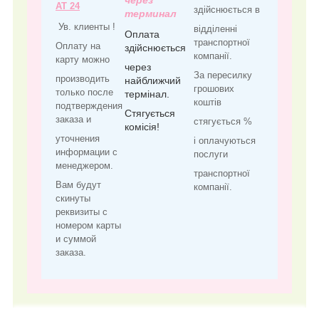
через
АТ 24
здійснюється в
терминал
Ув. клиенты !
відділенні
Оплата
транспортної
Оплату на
здійснюється
компанії.
карту можно
через
За пересилку
производить
найближчий
грошових
только после
термінал.
коштів
подтверждения
Стягується
заказа и
стягується %
комісія!
уточнения
і оплачуються
информации с
послуги
менеджером.
транспортної
Вам будут
компанії.
скинуты
реквизиты с
номером карты
и суммой
заказа.