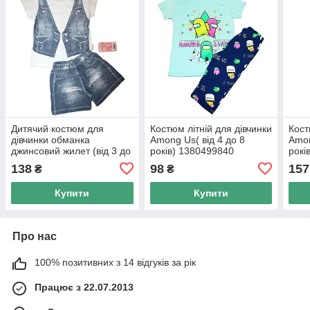
Дитячий костюм для
Костюм літній для дівчинки
Кост
дівчинки обманка
Among Us( від 4 до 8
Amon
джинсовий жилет (від 3 до
років) 1380499840
рокі
6 років)
138
98
157
₴
₴
Купити
Купити
Про нас
100% позитивних з 14 відгуків за рік
Працює з 22.07.2013