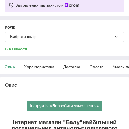
Замовлення під захистом
Колір
Вибрати колір
В наявності
Опис
Характеристики
Доставка
Оплата
Умови п
Опис
Інструкція «Як зробити замовлення»
Інтернет магазин "Балу"найбільший
постачальник дитячого-підліткового