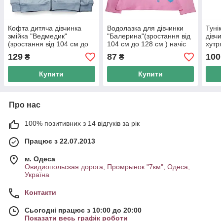
Кофта дитяча дівчинка
Водолазка для дівчинки
Туні
змійка "Ведмедик"
"Балерина"(зростання від
дівч
(зростання від 104 см до
104 см до 128 см ) начіс
хутр
128 см)начіс
від 
129
87
100
₴
₴
Купити
Купити
Про нас
100% позитивних з 14 відгуків за рік
Працює з 22.07.2013
м. Одеса
Овидиопольская дорога, Промрынок "7км", Одеса,
Україна
Контакти
Сьогодні працює з 10:00 до 20:00
Показати весь графік роботи