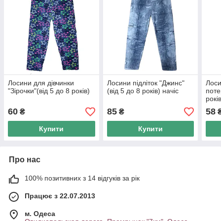
Лосини для дівчинки
Лосини підліток "Джинс"
Лоси
"Зірочки"(від 5 до 8 років)
(від 5 до 8 років) начіс
поте
рокі
60
85
58
₴
₴
Купити
Купити
Про нас
100% позитивних з 14 відгуків за рік
Працює з 22.07.2013
м. Одеса