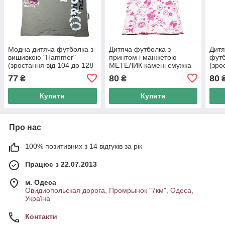
Модна дитяча футболка з
Дитяча футболка з
Дитя
вишивкою "Hammer"
принтом і манжетою
футб
(зростання від 104 до 128
МЕТЕЛИК камені смужка
(зро
см)
(зростання від 104см до
см)
77
80
80
₴
₴
128 см)
Купити
Купити
Про нас
100% позитивних з 14 відгуків за рік
Працює з 22.07.2013
м. Одеса
Овидиопольская дорога, Промрынок "7км", Одеса,
Україна
Контакти