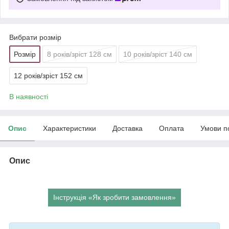
Вибрати розмір
Розмір
8 років/зріст 128 см
10 років/зріст 140 см
12 років/зріст 152 см
В наявності
Опис
Характеристики
Доставка
Оплата
Умови п
Опис
Інструкція «Як зробити замовлення»