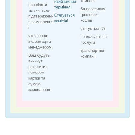
компанії.
найближчий
виробляти
термінал.
За пересилку
тільки після
грошових
Стягується
підтвердженн
коштів
комісія!
я замовлення
і
стягується %
уточнення
і оплачуються
інформації з
послуги
менеджером.
транспортної
Вам будуть
компанії.
викинуті
реквізити з
номером
картки та
сумою
замовлення.