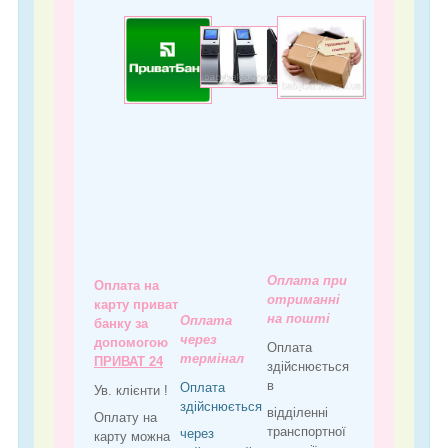
Оплата при
Оплата на
отриманні
карту приват
на пошті
Оплата
банку за
через
допомогою
Оплата
термінал
ПРИВАТ 24
здійснюється
в
Оплата
Ув. клієнти !
здійснюється
відділенні
Оплату на
транспортної
через
карту можна