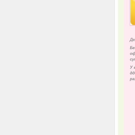
Де
Бе
оф
су
У 
д
д
ра