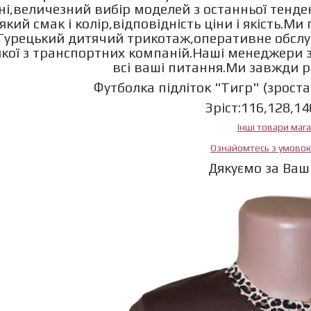
ні,величезний вибір моделей з останньої тенд
який смак і колір,відповідність ціни і якість.М
Турецький дитячий трикотаж,оперативне обслу
якої з транспортних компаній.Наші менеджери з
всі ваші питання.Ми завжди 
Футболка підліток "Тигр" (зроста
Зріст:116,128,14
Інші товари маг
Ознайомтесь з умово
Дякуємо за Ваш 