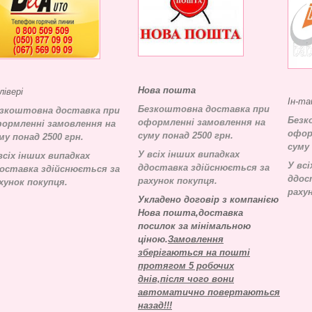
Нова пошта
лівері
Ін-та
Безкоштовна доставка при
зкоштовна доставка при
Безк
оформленні замовлення на
ормленні замовлення на
офор
суму понад 2500 грн.
му понад 2500 грн.
суму 
У всіх інших випадках
всіх інших випадках
У всі
д
доставка здійснюється за
оставка здійснюється за
д
дос
рахунок покупця.
хунок покупця.
раху
Укладено договір з компанією
Нова пошта,доставка
посилок за мінімальною
ціною.
Замовлення
зберігаються на пошті
протягом 5 робочих
днів,після чого вони
автоматично повертаються
назад!!!