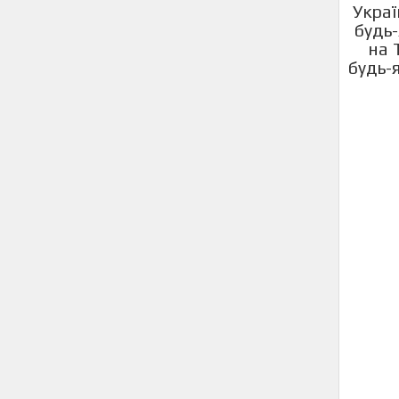
Украї
будь-
на 
будь-