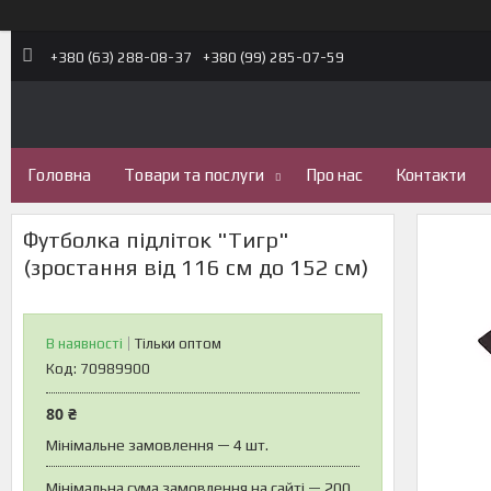
+380 (63) 288-08-37
+380 (99) 285-07-59
Головна
Товари та послуги
Про нас
Контакти
Футболка підліток "Тигр"
(зростання від 116 см до 152 см)
В наявності
Тільки оптом
Код:
70989900
80 ₴
Мінімальне замовлення — 4 шт.
Мінімальна сума замовлення на сайті — 200