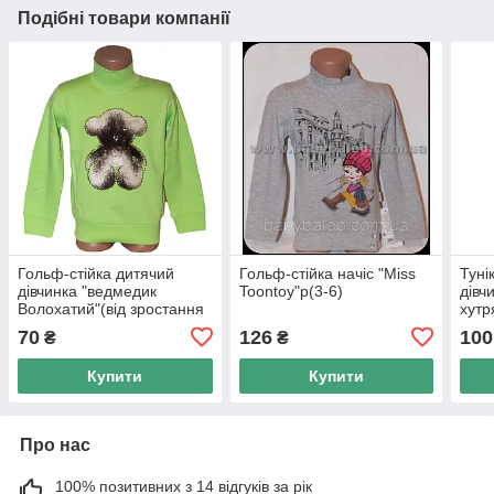
Подібні товари компанії
Гольф-стійка дитячий
Гольф-стійка начіс "Miss
Туні
дівчинка "ведмедик
Toontoy"р(3-6)
дівч
Волохатий"(від зростання
хутр
92см до 110 см)начіс
від 
70
126
100
₴
₴
Купити
Купити
Про нас
100% позитивних з 14 відгуків за рік