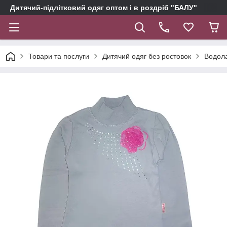
Дитячий-підлітковий одяг оптом і в роздріб "БАЛУ"
Товари та послуги
Дитячий одяг без ростовок
Водола