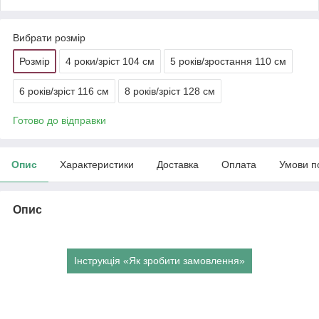
Вибрати розмір
Розмір
4 роки/зріст 104 см
5 років/зростання 110 см
6 років/зріст 116 см
8 років/зріст 128 см
Готово до відправки
Опис
Характеристики
Доставка
Оплата
Умови п
Опис
Інструкція «Як зробити замовлення»