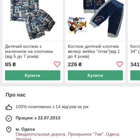
Дитячий костюм з
Костюм дитячий хлопчик
Кост
малюнком на хлопчика
велюр змійка "літак"(від 1
34" (
(від 5 до 7 років)
до 4 років)
85
226
341
₴
₴
Купити
Купити
Про нас
100% позитивних з 14 відгуків за рік
Працює з 22.07.2013
м. Одеса
Овидиопольская дорога, Промрынок "7км", Одеса,
Україна