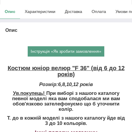
Опис
Характеристики
Доставка
Оплата
Умови п
Опис
Інструкція «Як зробити замовлення»
Костюм юніор велюр "F 36" (від 6 до 12
років)
Розмір:6,8,10,12 років
Ув.покупець!
При виборі з нашого каталогу
певної моделі яка вам сподобалася ми вам
обов'язково зателефонуємо що б уточнити
колір.
Т. до в кожній моделі з нашого каталогу йде від
3 до 10 кольорів.