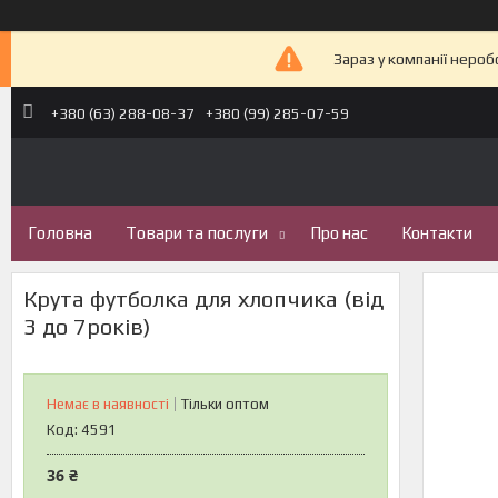
Зараз у компанії неро
+380 (63) 288-08-37
+380 (99) 285-07-59
Головна
Товари та послуги
Про нас
Контакти
Крута футболка для хлопчика (від
3 до 7років)
Немає в наявності
Тільки оптом
Код:
4591
36 ₴