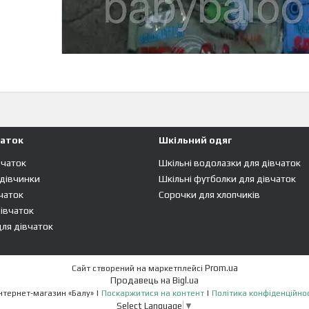
чаток
Шкільний одяг
вчаток
Шкільні водолазки для дівчаток
 дівчинки
Шкільні футболки для дівчаток
чаток
Сорочки для хлопчиків
івчаток
ля дівчаток
Prom.ua
Сайт створений на маркетплейсі
Продавець на Bigl.ua
Интернет-магазин «Балу» |
Поскаржитися на контент
|
Політика конфіденційнос
Select Language
▼