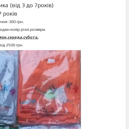
ка (від 3 до 7років)
7 років
ння-300 грн.
один колір різні розміри.
лок,середа,субота.
ід 2500 грн.