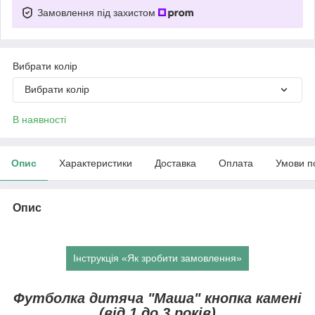
Замовлення під захистом
Вибрати колір
Вибрати колір
В наявності
Опис
Характеристики
Доставка
Оплата
Умови п
Опис
Інструкція «Як зробити замовлення»
Футболка дитяча "Маша" кнопка камені
(від 1 до 3 років)