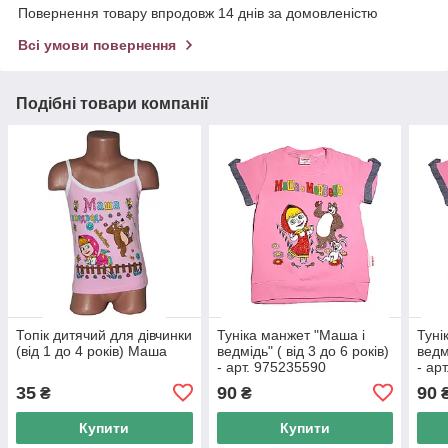
Повернення товару впродовж 14 днів за домовленістю
Всі умови повернення
Подібні товари компанії
Топік дитячий для дівчинки
Туніка манжет "Маша і
Туні
(від 1 до 4 років) Маша
ведмідь" ( від 3 до 6 років)
ведмі
- арт. 975235590
- ар
35
90
90
₴
₴
Купити
Купити