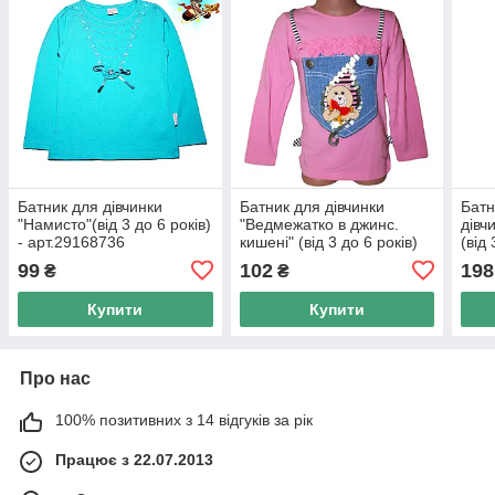
Батник для дівчинки
Батник для дівчинки
Батн
"Намисто"(від 3 до 6 років)
"Ведмежатко в джинс.
дівч
- арт.29168736
кишені" (від 3 до 6 років)
(від 
99
102
198
₴
₴
Купити
Купити
Про нас
100% позитивних з 14 відгуків за рік
Працює з 22.07.2013