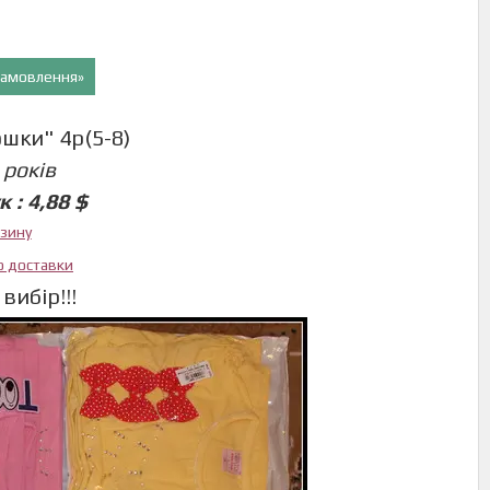
 замовлення»
шки" 4р(5-8)
 років
 : 4,88 $
азину
ю доставки
вибір!!!