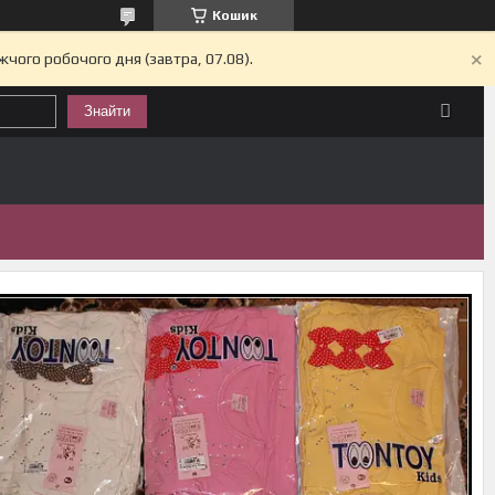
Кошик
жчого робочого дня (завтра, 07.08).
Знайти