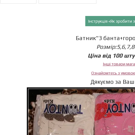
Інструкція «Як зробити
Батник"3 банта+горо
Розмір:5,6,7,8
Ціна від 100 штук
Інші товари маг
Ознайомтесь з умово
Дякуємо за Ваш 