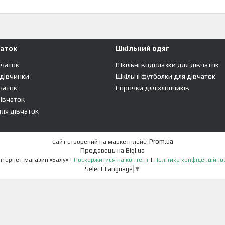
чаток
Шкільний одяг
вчаток
Шкільні водолазки для дівчаток
 дівчинки
Шкільні футболки для дівчаток
чаток
Сорочки для хлопчиків
івчаток
ля дівчаток
Prom.ua
Сайт створений на маркетплейсі
Продавець на Bigl.ua
Интернет-магазин «Балу» |
Поскаржитися на контент
|
Політика конфіденційнос
Select Language
▼