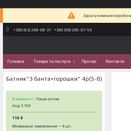
Зараз у компанії неробоч
+380 (63) 288-08-37
+380 (99) 285-07-59
Головна
Товари та послуги
Про нас
Контакти
Батник"3 банта+горошки" 4р(5-8)
В наявності
Тільки оптом
Код:
5769
116 ₴
Мінімальне замовлення — 4 шт.