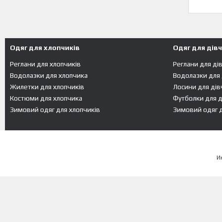
Одяг для хлопчиків
Одяг для дів
Реглани для хлопчиків
Реглани для ді
Водолазки для хлопчика
Водолазки для
Жилетки для хлопчиків
Лосини для дів
Костюми для хлопчика
Футболки для д
Зимовий одяг для хлопчиків
Зимовий одяг д