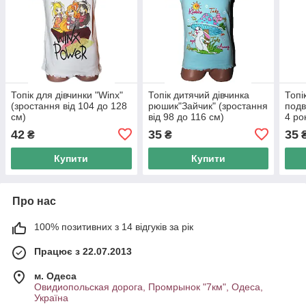
Топік для дівчинки "Winx"
Топік дитячий дівчинка
Топі
(зростання від 104 до 128
рюшик"Зайчик" (зростання
подв
см)
від 98 до 116 см)
4 рок
42
35
35
₴
₴
Купити
Купити
Про нас
100% позитивних з 14 відгуків за рік
Працює з 22.07.2013
м. Одеса
Овидиопольская дорога, Промрынок "7км", Одеса,
Україна