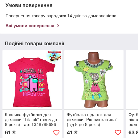
Умови повернення
Повернення товару впродовж 14 днів за домовленістю
Всі умови повернення
Подібні товари компанії
Красива футболка для
Футболка підліток для
Футб
дівчинки "Tik-tok" (від 5 до
дівчинки "Рюшик клітина"
ліхт
8 років) - арт.1348785696
(від 5 до 8 років)
рокі
61
41
63
₴
₴