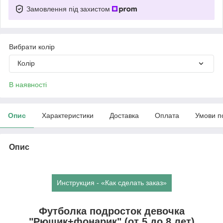
Замовлення під захистом
Вибрати колір
Колір
В наявності
Опис
Характеристики
Доставка
Оплата
Умови п
Опис
Инструкция - «Как сделать заказ»
Футболка подросток девочка
"Рюшик+фонарик" (от 5 до 8 лет)