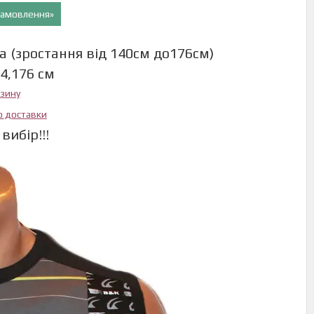
 замовлення»
а (зростання від 140см до176см)
64,176 см
азину
ю доставки
вибір!!!