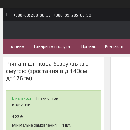
+380 (63) 288-08-37
+380 (99) 285-07-59
Головна
Товари та послуги
Про нас
Контакти
Річна підліткова безрукавка з
смугою (зростання від 140см
до176см)
В наявності
Тільки оптом
Код:
2096
122 ₴
Мінімальне замовлення — 4 шт.