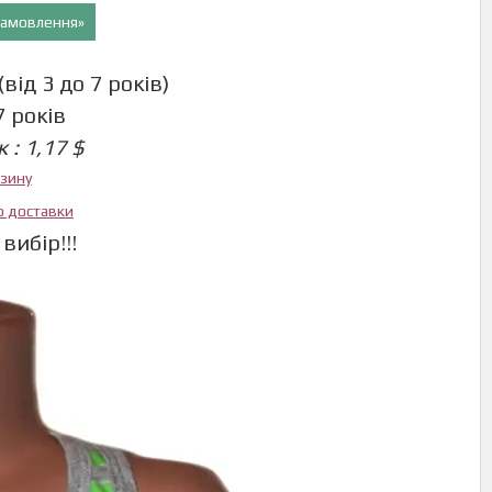
 замовлення»
ід 3 до 7 років)
7 років
 : 1,17 $
азину
ю доставки
вибір!!!