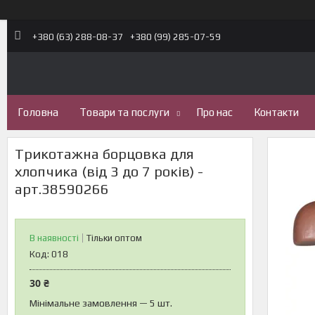
+380 (63) 288-08-37
+380 (99) 285-07-59
Головна
Товари та послуги
Про нас
Контакти
Трикотажна борцовка для
хлопчика (від 3 до 7 років) -
арт.38590266
В наявності
Тільки оптом
Код:
018
30 ₴
Мінімальне замовлення — 5 шт.