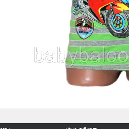
чаток
Шкільний одяг