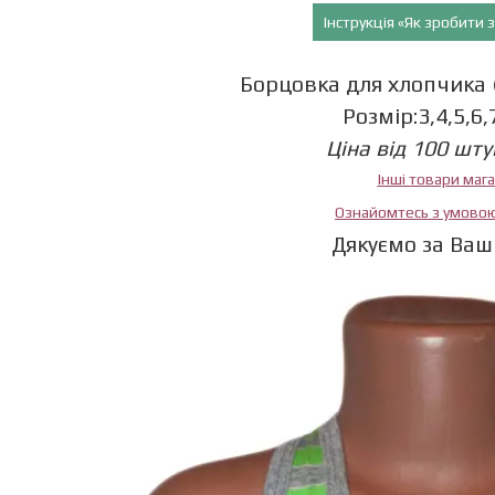
Інструкція «Як зробити
Борцовка для хлопчика (в
Розмір:3,4,5,6,
Ціна від 100 штук
Інші товари маг
Ознайомтесь з умово
Дякуємо за Ваш 